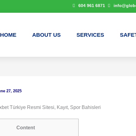
604 961 6871
info@glob
HOME
ABOUT US
SERVICES
SAFE
ne 27, 2025
xbet Türkiye Resmi Sitesi, Kayıt, Spor Bahisleri
Content