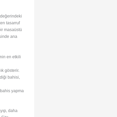
d değerindeki
en tasarruf
 bir masaüstü
esinde ana
in en etkili
ık gösterir.
iği bahisi,
a bahis yapma
ayıp, daha