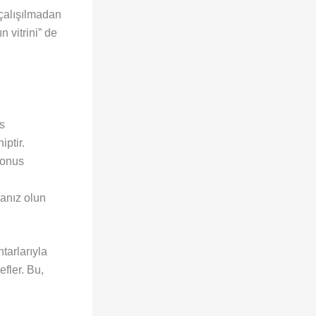
çalışılmadan
 vitrini” de
is
ptir.
bonus
sanız olun
tarlarıyla
efler. Bu,