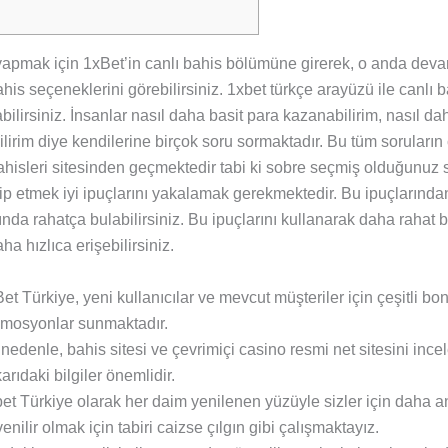
yapmak için 1xBet’in canlı bahis bölümüne girerek, o anda dev
his seçeneklerini görebilirsiniz. 1xbet türkçe arayüzü ile canlı b
ilirsiniz. İnsanlar nasıl daha basit para kazanabilirim, nasıl da
lirim diye kendilerine birçok soru sormaktadır. Bu tüm soruların
ahisleri sitesinden geçmektedir tabi ki sobre seçmiş olduğunuz s
kip etmek iyi ipuçlarını yakalamak gerekmektedir. Bu ipuçlarından
nda rahatça bulabilirsiniz. Bu ipuçlarını kullanarak daha rahat 
ha hızlıca erişebilirsiniz.
et Türkiye, yeni kullanıcılar ve mevcut müşteriler için çeşitli bo
mosyonlar sunmaktadır.
nedenle, bahis sitesi ve çevrimiçi casino resmi net sitesini ince
arıdaki bilgiler önemlidir.
et Türkiye olarak her daim yenilenen yüzüyle sizler için daha anl
enilir olmak için tabiri caizse çılgın gibi çalışmaktayız.