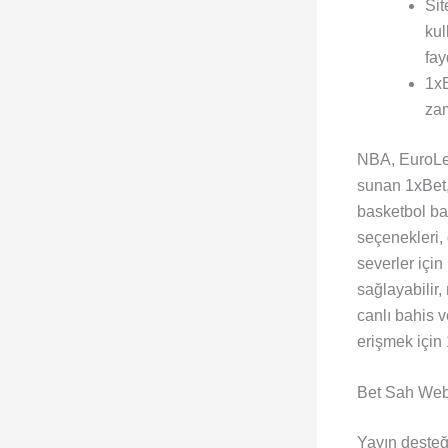
Sit
kul
fay
1xB
zam
NBA, EuroLea
sunan 1xBet, 
basketbol bah
seçenekleri,
severler içi
sağlayabilir,
canlı bahis v
erişmek için
Bet Sah Web 
Yayın desteği