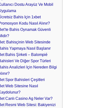
Kullanıcı Dostu Arayüz Ve Mobil
Uygulama
Ücretsiz Bahis Için 1xbet
Promosyon Kodu Nasıl Alınır?
Bet’te Bahis Oynamak Güvenli
Midir?
Bet: Bahisçinin Web Sitesinde
Bahis Yapmaya Nasıl Başlanır
Bet Bahis Şirketi – Balompié
Bahisleri Ve Diğer Spor Türleri
Bahis Analizleri Için Nereden Bilgi
Alınır?
Bet Spor Bahisleri Çeşitleri
Bet Web Sitesine Nasıl
Kaydolunur?
Bet Canlı Casino Ag Neler Var?
Bet Resmi Web Sitesi: Bakiyenizi