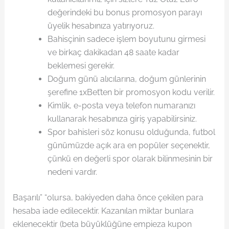
değerindeki bu bonus promosyon parayı
üyelik hesabınıza yatırıyoruz.
Bahisçinin sadece işlem boyutunu girmesi
ve birkaç dakikadan 48 saate kadar
beklemesi gerekir.
Doğum günü alıcılarına, doğum günlerinin
şerefine 1xBet’ten bir promosyon kodu verilir.
Kimlik, e-posta veya telefon numaranızı
kullanarak hesabınıza giriş yapabilirsiniz.
Spor bahisleri söz konusu olduğunda, futbol
günümüzde açık ara en popüler seçenektir,
çünkü en değerli spor olarak bilinmesinin bir
nedeni vardır.
Başarılı” “olursa, bakiyeden daha önce çekilen para
hesaba iade edilecektir. Kazanılan miktar bunlara
eklenecektir (beta büyüklüğüne empieza kupon