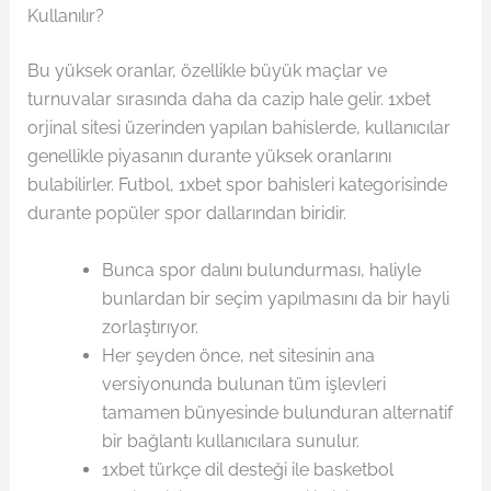
Kullanılır?
Bu yüksek oranlar, özellikle büyük maçlar ve
turnuvalar sırasında daha da cazip hale gelir. 1xbet
orjinal sitesi üzerinden yapılan bahislerde, kullanıcılar
genellikle piyasanın durante yüksek oranlarını
bulabilirler. Futbol, 1xbet spor bahisleri kategorisinde
durante popüler spor dallarından biridir.
Bunca spor dalını bulundurması, haliyle
bunlardan bir seçim yapılmasını da bir hayli
zorlaştırıyor.
Her şeyden önce, net sitesinin ana
versiyonunda bulunan tüm işlevleri
tamamen bünyesinde bulunduran alternatif
bir bağlantı kullanıcılara sunulur.
1xbet türkçe dil desteği ile basketbol