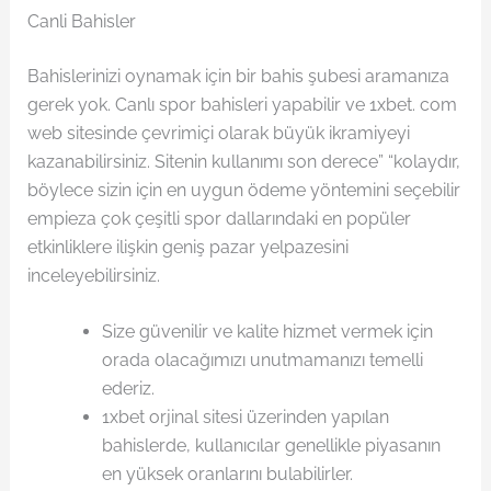
Canli Bahisler
Bahislerinizi oynamak için bir bahis şubesi aramanıza
gerek yok. Canlı spor bahisleri yapabilir ve 1xbet. com
web sitesinde çevrimiçi olarak büyük ikramiyeyi
kazanabilirsiniz. Sitenin kullanımı son derece” “kolaydır,
böylece sizin için en uygun ödeme yöntemini seçebilir
empieza çok çeşitli spor dallarındaki en popüler
etkinliklere ilişkin geniş pazar yelpazesini
inceleyebilirsiniz.
Size güvenilir ve kalite hizmet vermek için
orada olacağımızı unutmamanızı temelli
ederiz.
1xbet orjinal sitesi üzerinden yapılan
bahislerde, kullanıcılar genellikle piyasanın
en yüksek oranlarını bulabilirler.