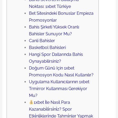
Noktası: 1xbet Türkiye
Bet Sitesindeki Bonuslar Empieza
Promosyonlar
Bahis Şirketi Yüksek Oranlı
Bahisler Sunuyor Mu?
Canli Bahisler
Basketbol Bahisleri
Hangi Spor Dallarında Bahis
Oynayabilirsiniz?
Doğum Günü Için 1xbet
Promosyon Kodu Nasıl Kullanılır?
Uygulama Kullanıcılarının 1xbet
Trmirror Kullanması Gerekiyor
Mu?
1xbet İle Nasil Para
Kazanabi̇li̇rsi̇ni̇z? Spor
Etki̇nli̇kleri̇nde Tahmi̇nler Yapmak