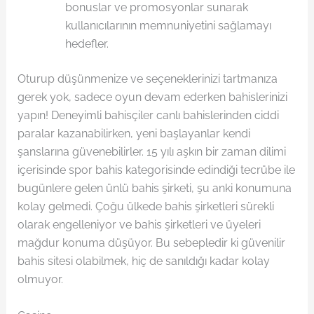
bonuslar ve promosyonlar sunarak
kullanıcılarının memnuniyetini sağlamayı
hedefler.
Oturup düşünmenize ve seçeneklerinizi tartmanıza
gerek yok, sadece oyun devam ederken bahislerinizi
yapın! Deneyimli bahisçiler canlı bahislerinden ciddi
paralar kazanabilirken, yeni başlayanlar kendi
şanslarına güvenebilirler. 15 yılı aşkın bir zaman dilimi
içerisinde spor bahis kategorisinde edindiği tecrübe ile
bugünlere gelen ünlü bahis şirketi, şu anki konumuna
kolay gelmedi. Çoğu ülkede bahis şirketleri sürekli
olarak engelleniyor ve bahis şirketleri ve üyeleri
mağdur konuma düşüyor. Bu sebepledir ki güvenilir
bahis sitesi olabilmek, hiç de sanıldığı kadar kolay
olmuyor.