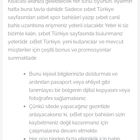
Kısacası aklınıza gelebilecek her türlü oyunun, eylemin
hatta buna tavla dahildir. Sadece 1xbet Türkiye
sayfasından 1xbet spor bahisleri yazıp 1xbet canli
bahis uzantısına erişmeniz yeterli olacaktır. Yeter ki siz
bizimle kalın, 1xbet Türkiye sayfasında bulunmanız
yeterlidir. 1xBet Türkiye, yeni kullanıcılar ve mevcut
müşteriler için çeşitli bonus ve promosyonlar
sunmaktadır.
Bunu kişisel bilgilerinizle doldurmalı ve
ardından pasaport veya ehliyet gibi
tanımlayıcı bir belgenin dijital kopyasını veya
fotoğrafını sağlamalısınız.
Çünkü sitede yapacağınız gezintide
anlayacaksınız ki, 1xBet spor bahisleri sizin
kaybetmeniz değil kazanmanız için
çalışmalarına devam etmekte.
Her gün binden fazla etkinliklik için bahis