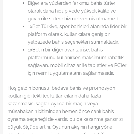
Diğer ara yüzlerden farkımız bahis türleri
olarak daha hidup vede yüksek kalite ve
güven ile sizlere hizmet vermiş olmamızdır.
1xBet Türkiye, spor bahisleri alanında lider bir
platform olarak, kullanıcılara geniş bir
yelpazede bahis seçenekleri sunmaktadır.
1xBet’in bir diğer avantajı ise, bahis
platformunu kullanırken maksimum rahatlık
sağlayan, mobil cihazlar ile tabletler ve PC’ler
için resmi uygulamaların sağlanmasıdır.
Hoş geldin bonusu, bedava bahis ve promosyon
kodları gibi teklifler, kullanıcıların daha fazla
kazanmasını sağlar. Ayrıca bir maçın veya
müsabakanın bitiminden hemen önce canlı bahis
oynama seçeneği de vardır, bu da kazanma şansınızı
büyük ölçüde artırır. Oyunun akışının hangi yöne