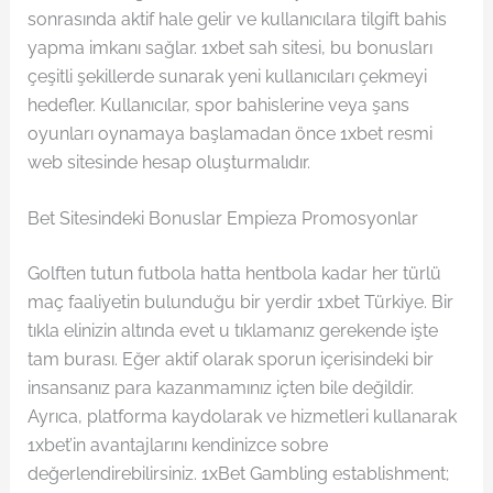
sonrasında aktif hale gelir ve kullanıcılara tilgift bahis
yapma imkanı sağlar. 1xbet sah sitesi, bu bonusları
çeşitli şekillerde sunarak yeni kullanıcıları çekmeyi
hedefler. Kullanıcılar, spor bahislerine veya şans
oyunları oynamaya başlamadan önce 1xbet resmi
web sitesinde hesap oluşturmalıdır.
Bet Sitesindeki Bonuslar Empieza Promosyonlar
Golften tutun futbola hatta hentbola kadar her türlü
maç faaliyetin bulunduğu bir yerdir 1xbet Türkiye. Bir
tıkla elinizin altında evet u tıklamanız gerekende işte
tam burası. Eğer aktif olarak sporun içerisindeki bir
insansanız para kazanmamınız içten bile değildir.
Ayrıca, platforma kaydolarak ve hizmetleri kullanarak
1xbet’in avantajlarını kendinizce sobre
değerlendirebilirsiniz. 1xBet Gambling establishment;