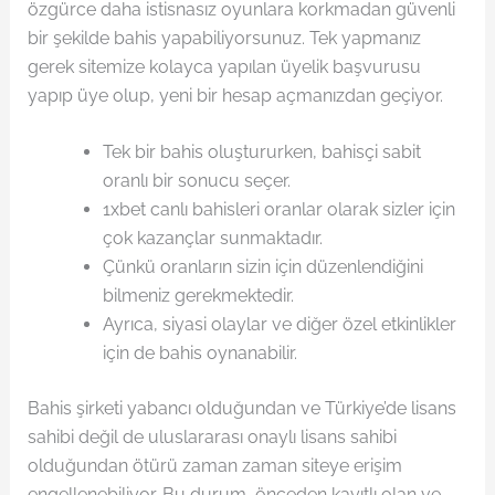
özgürce daha istisnasız oyunlara korkmadan güvenli
bir şekilde bahis yapabiliyorsunuz. Tek yapmanız
gerek sitemize kolayca yapılan üyelik başvurusu
yapıp üye olup, yeni bir hesap açmanızdan geçiyor.
Tek bir bahis oluştururken, bahisçi sabit
oranlı bir sonucu seçer.
1xbet canlı bahisleri oranlar olarak sizler için
çok kazançlar sunmaktadır.
Çünkü oranların sizin için düzenlendiğini
bilmeniz gerekmektedir.
Ayrıca, siyasi olaylar ve diğer özel etkinlikler
için de bahis oynanabilir.
Bahis şirketi yabancı olduğundan ve Türkiye’de lisans
sahibi değil de uluslararası onaylı lisans sahibi
olduğundan ötürü zaman zaman siteye erişim
engellenebiliyor. Bu durum, önceden kayıtlı olan ve