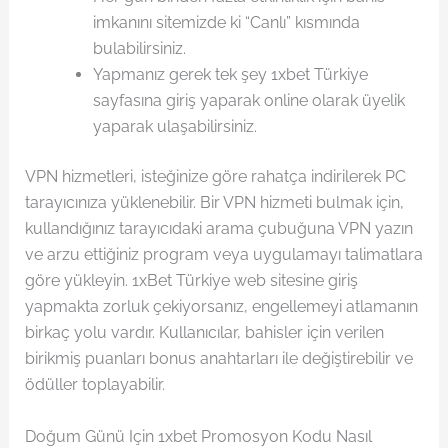
imkanını sitemizde ki “Canlı” kısmında
bulabilirsiniz.
Yapmanız gerek tek şey 1xbet Türkiye
sayfasına giriş yaparak online olarak üyelik
yaparak ulaşabilirsiniz.
VPN hizmetleri, isteğinize göre rahatça indirilerek PC
tarayıcınıza yüklenebilir. Bir VPN hizmeti bulmak için,
kullandığınız tarayıcıdaki arama çubuğuna VPN yazın
ve arzu ettiğiniz program veya uygulamayı talimatlara
göre yükleyin. 1xBet Türkiye web sitesine giriş
yapmakta zorluk çekiyorsanız, engellemeyi atlamanın
birkaç yolu vardır. Kullanıcılar, bahisler için verilen
birikmiş puanları bonus anahtarları ile değiştirebilir ve
ödüller toplayabilir.
Doğum Günü Için 1xbet Promosyon Kodu Nasıl