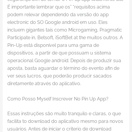
É importante lembrar que os” “requisitos acima
podem relevar dependendo da versão do app
electronic do SO Google android em uso. Eles
incluem gigantes tais como Microgaming, Pragmatic
Participate in, Betsoft, iSoftBet at the muitos outros. A
Pin-Up está disponível para uma gama de
dispositivos, a partir de que possuam u sistema
operacional Google android. Depois de produzir sua
aposta, basta aguardar o término do evento afin de
ver seus lucros, que poderão producir sacados
diretamente através do aplicativo.
Como Posso Myself Inscrever No Pin Up App?
Essas instruções são muito tranquilo e claras, o que
facilita to download do aplicativo mesmo para novos
usuários. Antes de iniciar o criterio de download