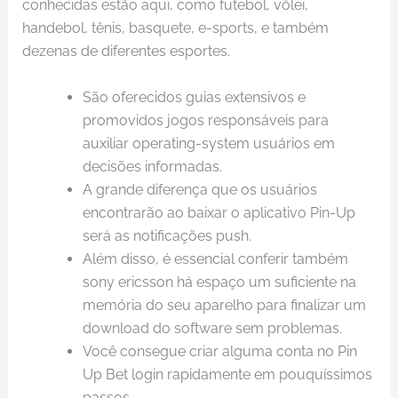
conhecidas estão aqui, como futebol, vôlei,
handebol, tênis, basquete, e-sports, e também
dezenas de diferentes esportes.
São oferecidos guias extensivos e
promovidos jogos responsáveis para
auxiliar operating-system usuários em
decisões informadas.
A grande diferença que os usuários
encontrarão ao baixar o aplicativo Pin-Up
será as notificações push.
Além disso, é essencial conferir também
sony ericsson há espaço um suficiente na
memória do seu aparelho para finalizar um
download do software sem problemas.
Você consegue criar alguma conta no Pin
Up Bet login rapidamente em pouquíssimos
passos.