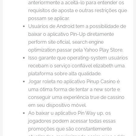
anteriormente a aceitá-lo para entender os
requisitos de aposta e outras restrições que
possam se aplicar.
Usuários de Android tem a possibilidade de
baixar o aplicativo Pin-Up diretamente
perform site oficial, search engine
optimization passar pela Yahoo Play Store.
Isso garante que operating-system usuários
recebam o serviço confiável elizabeth uma
plataforma sobre alta qualidade.
Jogar roleta no aplicativo Pinup Casino é
uma ótima forma de tentar a new sorte e
conseguir uma experiência true de cassino
em seu dispositivo móvel.
Ao baixar u aplicativo Pin Way up, os
jogadores podem acessar todas essas
promoções que são constantemente