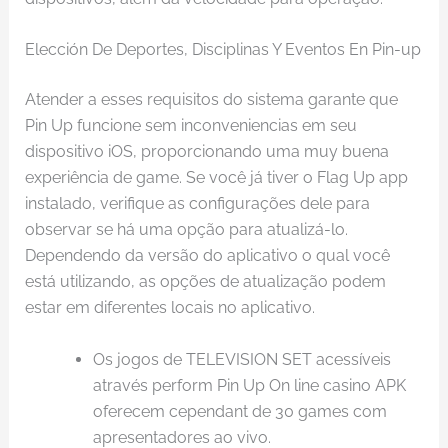
Elección De Deportes, Disciplinas Y Eventos En Pin-up
Atender a esses requisitos do sistema garante que
Pin Up funcione sem inconveniencias em seu
dispositivo iOS, proporcionando uma muy buena
experiência de game. Se você já tiver o Flag Up app
instalado, verifique as configurações dele para
observar se há uma opção para atualizá-lo.
Dependendo da versão do aplicativo o qual você
está utilizando, as opções de atualização podem
estar em diferentes locais no aplicativo.
Os jogos de TELEVISION SET acessíveis
através perform Pin Up On line casino APK
oferecem cependant de 30 games com
apresentadores ao vivo.