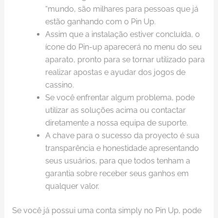
“mundo, são milhares para pessoas que já
estão ganhando com o Pin Up.
Assim que a instalação estiver concluída, o
ícone do Pin-up aparecerá no menu do seu
aparato, pronto para se tornar utilizado para
realizar apostas e ayudar dos jogos de
cassino.
Se você enfrentar algum problema, pode
utilizar as soluções acima ou contactar
diretamente a nossa equipa de suporte.
A chave para o sucesso da proyecto é sua
transparência e honestidade apresentando
seus usuários, para que todos tenham a
garantia sobre receber seus ganhos em
qualquer valor.
Se você já possui uma conta simply no Pin Up, pode