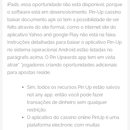
iPads, essa oportunidade não está disponível, porque
o software está em desenvolvimento. Pin-Up cassino
baixar documento apk só tem a possibilidade de ser
feito através do site formal, como o internet site do
aplicativo Yahoo and google Play não está na faixa.
Instruções detalhadas para baixar o aplicativo Pin-Up
no sistema operacional Android estão listadas no
parágrafo acima. O Pin Upwards app tem em vista
atrair” “jogadores criando oportunidades adicionais
para apostas reside.
Sim, todos os recursos Pin Up estão salvos
not any app, então você pode fazer
transações de dinheiro sem qualquer
restrição.
O aplicativo do cassino online PinUp é uma
plataforma electronic com muitas