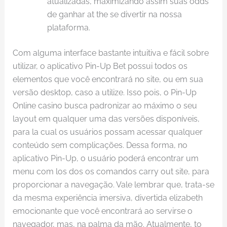
atualizadas, maximizando assim suas odds
de ganhar at the se divertir na nossa
plataforma.
Com alguma interface bastante intuitiva e fácil sobre
utilizar, o aplicativo Pin-Up Bet possui todos os
elementos que você encontrará no site, ou em sua
versão desktop, caso a utilize. Isso pois, o Pin-Up
Online casino busca padronizar ao máximo o seu
layout em qualquer uma das versões disponíveis,
para la cual os usuários possam acessar qualquer
conteúdo sem complicações. Dessa forma, no
aplicativo Pin-Up, o usuário poderá encontrar um
menu com los dos os comandos carry out site, para
proporcionar a navegação. Vale lembrar que, trata-se
da mesma experiência imersiva, divertida elizabeth
emocionante que você encontrará ao servirse o
navegador, mas, na palma da mão. Atualmente, to