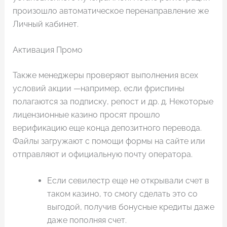
произошло автоматическое перенаправление же
Личный кабинет.
Активация Промо
Также менеджеры проверяют выполнения всех
условий акции —например, если фриспины
полагаются за подписку, репост и др. д. Некоторые
лицензионные казино просят прошло
верификацию еще конца депозитного перевода.
Файлы загружают с помощи формы на сайте или
отправляют и официальную почту оператора.
Если севилестр еще не открывали счет в
таком казино, то смогу сделать это со
выгодой, получив бонусные кредиты даже
даже пополняя счет.