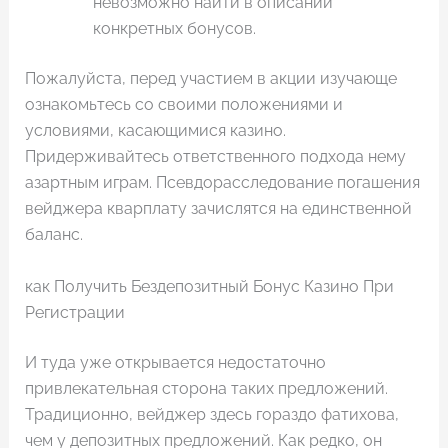
невозможно найти в описании
конкретных бонусов.
Пожалуйста, перед участием в акции изучающе
ознакомьтесь со своими положениями и
условиями, касающимися казино.
Придерживайтесь ответственного подхода нему
азартным играм. Псевдорасследование погашения
вейджера кварплату зачислятся на единственной
баланс.
как Получить Бездепозитный Бонус Казино При
Регистрации
И туда уже открывается недостаточно
привлекательная сторона таких предложений.
Традиционно, вейджер здесь гораздо фатихова,
чем у депозитных предложений. Как редко, он