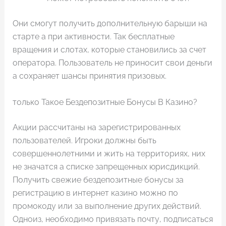
Они смогут получить дополнительную барыши на
старте а при активности. Так бесплатные
вращения и слотах, которые становились за счет
оператора. Пользователь не приносит свои деньги
а сохраняет шансы принятия призовых.
только Такое Бездепозитные Бонусы В Казино?
Акции рассчитаны на зарегистрированных
пользователей. Игроки должны быть
совершеннолетними и жить на территориях, них
не значатся а списке запрещенных юрисдикций.
Получить свежие бездепозитные бонусы за
регистрацию в интернет казино можно по
промокоду или за выполнение других действий.
Одноиз, необходимо привязать почту, подписаться