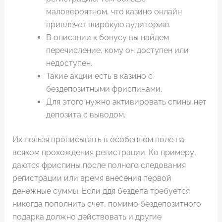
маловероятном, что казино онлайн
привлечет широкую аудиторию.
В описании к бонусу вы найдем
перечисление, кому он доступен или
недоступен.
Такие акции есть в казино с
бездепозитными фриспинами.
Для этого нужно активировать спины нет
депозита с выводом.
Их нельзя прописывать в особенном поле на
всяком прохождения регистрации. Ко примеру,
даются фриспины после полного следования
регистрации или время внесения первой
денежные суммы. Если ддя бездепа требуется
никогда пополнить счет, помимо бездепозитного
подарка должно действовать и другие