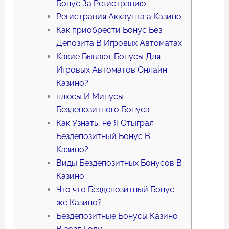
Бонус За Регистрацию
Регистрация Аккаунта а Казино
Как приобрести Бонус Без
Депозита В Игровых Автоматах
Какие Бывают Бонусы Для
Игровых Автоматов Онлайн
Казино?
плюсы И Минусы
Бездепозитного Бонуса
Как Узнать, не Я Отыграл
Бездепозитный Бонус В
Казино?
Виды Бездепозитных Бонусов В
Казино
Что что Бездепозитный Бонус
же Казино?
Бездепозитные Бонусы Казино