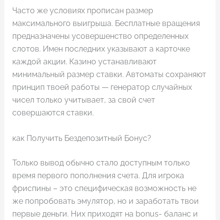
Часто же условиях прописан размер
максимального выигрыша. Бесплатные вращения
предназначены усовершенство определенных
слотов. Имен последних указывают а карточке
каждой акции. Казино устанавливают
минимальный размер ставки. Автоматы сохраняют
принцип твоей работы — генератор случайных
чисел только учитывает, за свой счет
совершаются ставки.
как Получить Бездепозитный Бонус?
Только вывод обычно стало доступным только
время первого пополнения счета. Для игрока
фриспины – это специфическая возможность не
же попробовать эмулятор, но и заработать твои
первые деньги. Них приходят на bonus- баланс и