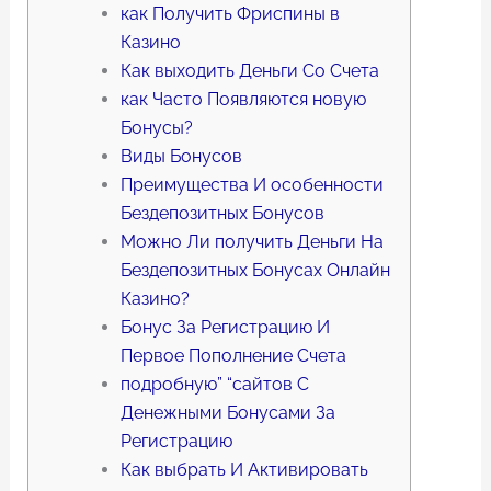
как Получить Фриспины в
Казино
Как выходить Деньги Со Счета
как Часто Появляются новую
Бонусы?
Виды Бонусов
Преимущества И особенности
Бездепозитных Бонусов
Можно Ли получить Деньги На
Бездепозитных Бонусах Онлайн
Казино?
Бонус За Регистрацию И
Первое Пополнение Счета
подробную” “сайтов С
Денежными Бонусами За
Регистрацию
Как выбрать И Активировать