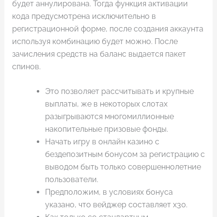
будет аннулирована. Тогда функция активации
кода предусмотрена исключительно в
регистрационной форме, после создания аккаунта
используя комбинацию будет можно. После
зачисления средств на баланс выдается пакет
спинов.
Это позволяет рассчитывать и крупные
выплаты, же в некоторых слотах
разыгрываются многомиллионные
накопительные призовые фонды.
Начать игру в онлайн казино с
бездепозитным бонусом за регистрацию с
выводом быть только совершеннолетние
пользователи.
Предположим, в условиях бонуса
указано, что вейджер составляет x30.