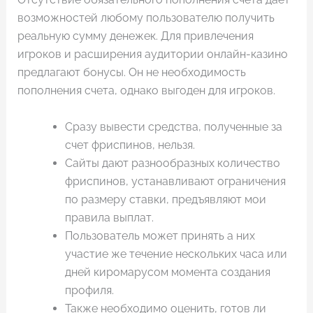
возможностей любому пользователю получить
реальную сумму денежек. Для привлечения
игроков и расширения аудитории онлайн-казино
предлагают бонусы. Он не необходимость
пополнения счета, однако выгоден для игроков.
Сразу вывести средства, полученные за
счет фриспинов, нельзя.
Сайты дают разнообразных количество
фриспинов, устанавливают ограничения
по размеру ставки, предъявляют мои
правила выплат.
Пользователь может принять а них
участие же течение нескольких часа или
дней киромарусом момента создания
профиля.
Также необходимо оценить, готов ли