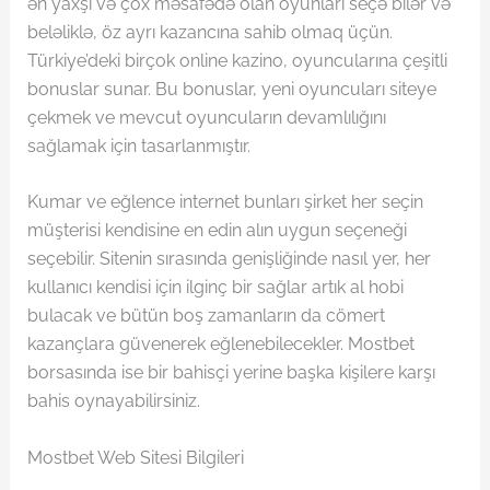
ən yaxşı və çox məsafədə olan oyunları seçə bilər və
beləliklə, öz ayrı kazancına sahib olmaq üçün.
Türkiye’deki birçok online kazino, oyuncularına çeşitli
bonuslar sunar. Bu bonuslar, yeni oyuncuları siteye
çekmek ve mevcut oyuncuların devamlılığını
sağlamak için tasarlanmıştır.
Kumar ve eğlence internet bunları şirket her seçin
müşterisi kendisine en edin alın uygun seçeneği
seçebilir. Sitenin sırasında genişliğinde nasıl yer, her
kullanıcı kendisi için ilginç bir sağlar artık al hobi
bulacak ve bütün boş zamanların da cömert
kazançlara güvenerek eğlenebilecekler. Mostbet
borsasında ise bir bahisçi yerine başka kişilere karşı
bahis oynayabilirsiniz.
Mostbet Web Sitesi Bilgileri