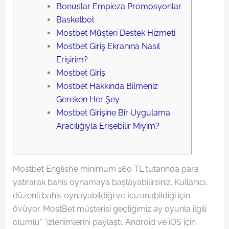
Bonuslar Empieza Promosyonlar
Basketbol
Mostbet Müşteri Destek Hizmeti
Mostbet Giriş Ekranına Nasıl
Erişirim?
Mostbet Giriş
Mostbet Hakkında Bilmeniz
Gereken Her Şey
Mostbet Girişine Bir Uygulama
Aracılığıyla Erişebilir Miyim?
Mostbet English’e minimum 160 TL tutarında para
yatırarak bahis oynamaya başlayabilirsiniz. Kullanıcı,
düzenli bahis oynayabildiği ve kazanabildiği için
övüyor. MostBet müşterisi geçtiğimiz ay oyunla ilgili
olumlu” “izlenimlerini paylaştı. Android ve iOS için