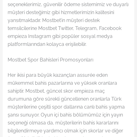
seçeneklerimiz, güvenilir ödeme sistemimiz ve duyarlı
müşteri desteğimiz gibi hizmetlerimizin kalitesini
yansıtmaktadır. Mostbet’in müşteri destek
temsilcilerine Mostbet Twitter, Telegram, Facebook
empieza Instagram gibi popüler sosyal medya
platformlarından kolayca erişilebilir.
Mostbet Spor Bahisleri Promosyonları
Her ikisi para büyük kazançları assurée eden
mükemmel bahis pazarlarına ve yüksek oranlara
sahiptir. Mostbet, güncel skor empieza maç
durumuna göre sürekli güncellenen oranlarla Türk
müşterilerine çeşitli spor dallarına canlı bahis yapma
şansı sunuyor. Oyun içi bahis bölümümüz için yayın
seçeneği olmasa da, müşterilerin bahis kararlarını
bilgilendirmeye yardımcı olmak için skorlar ve diğer