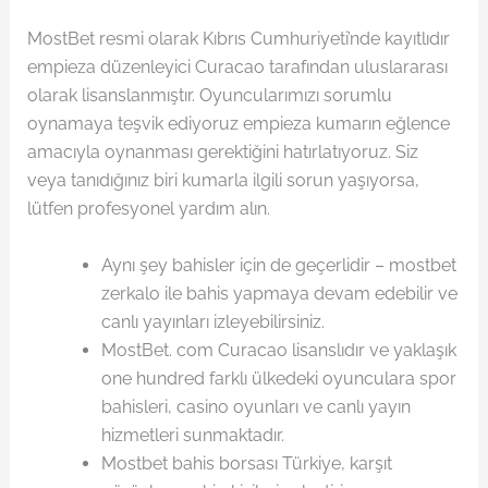
MostBet resmi olarak Kıbrıs Cumhuriyeti’nde kayıtlıdır
empieza düzenleyici Curacao tarafından uluslararası
olarak lisanslanmıştır. Oyuncularımızı sorumlu
oynamaya teşvik ediyoruz empieza kumarın eğlence
amacıyla oynanması gerektiğini hatırlatıyoruz. Siz
veya tanıdığınız biri kumarla ilgili sorun yaşıyorsa,
lütfen profesyonel yardım alın.
Aynı şey bahisler için de geçerlidir – mostbet
zerkalo ile bahis yapmaya devam edebilir ve
canlı yayınları izleyebilirsiniz.
MostBet. com Curacao lisanslıdır ve yaklaşık
one hundred farklı ülkedeki oyunculara spor
bahisleri, casino oyunları ve canlı yayın
hizmetleri sunmaktadır.
Mostbet bahis borsası Türkiye, karşıt