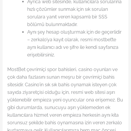
Ayrıca web sitesinde, kullanıcılara sorularına
hızlı çözümler sunmak için sık sorulan
sorulara yanıt veren kapsamlı bir SSS
bölümü bulunmaktadır.
Aynı şey hesap oluşturmak için de geçerlidir
– zerkalo’ya kayıt olarak, resmi mostbet’te
aynı kullanıcı adı ve şifre ile kendi sayfanıza
erişebilirsiniz.
MostBet çevrimiçi spor bahisleri, casino oyunları ve
çok daha fazlasını sunan meşru bir çevrimiçi bahis
sitesidir. Casino’in sık sık bahis oynamak isteyen çok
sayıda ziyaretçisi olduğu için, resmi web sitesi aşırı
yüklenebilir empieza yeni oyuncular ona erişemez. Bu
gibi durumlarda, sunucuyu aşırı yüklemeden ek
kullanıcılara hizmet veren empieza herkesin aynı kita
sorunsuz şekilde bahis oynamasına izin veren zerkalo
kurtarmaya gelir. Kullanıcılarımıza hem maç öncesi