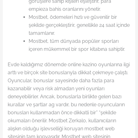
görüşlere sahip kişileri eşleştirir, para
empieza bahis oranlarını yönetir.
Mostbet, ödemeleri hızlı ve güvenilir bir
şekilde gerçekleştirir, genellikle 24 saat içinde
tamamlanır.
Mostbet, tüm dünyada popüler sporları
içeren mükemmel bir spor kitabına sahiptir.
Evde kaldığımız dönemde online kazino oyunlarına ilgi
arttı ve birçok site bonuslarıyla dikkat çekmeye çalıştı.
Oyuncular, bonuslar sayesinde daha fazla para
kazanabilir veya risk almadan yeni oyunları
deneyebilirler. Ancak, bonuslarla birlikte gelen bazı
kurallar ve şartlar ag vardır, bu nedenle oyuncuların
bonusları kullanmadan önce dikkatli bir” “şekilde
okumaları önerilir. Mostbet Zerkalo, kullanıcıların
alışkın olduğu işlevselliği koruyan mostbet web
sitesinin tam kopyasıdır. Mostbet web sitesinin