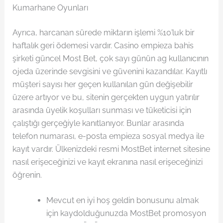
Kumarhane Oyunları
Ayrıca, harcanan sürede miktarın işlemi %10’luk bir
haftalık geri ödemesi vardır. Casino empieza bahis
şirketi güncel Most Bet, çok sayı günün ag kullanıcının
ojeda üzerinde sevgisini ve güvenini kazandılar. Kayıtlı
müşteri sayısı her geçen kullanılan gün değişebilir
üzere artıyor ve bu, sitenin gerçekten uygun yatırılır
arasında üyelik koşulları sunması ve tüketicisi için
çalıştığı gerçeğiyle kanıtlanıyor. Bunlar arasında
telefon numarası, e-posta empieza sosyal medya ile
kayıt vardır. Ülkenizdeki resmi MostBet internet sitesine
nasıl erişeceğinizi ve kayıt ekranına nasıl erişeceğinizi
öğrenin.
Mevcut en iyi hoş geldin bonusunu almak
için kaydolduğunuzda MostBet promosyon