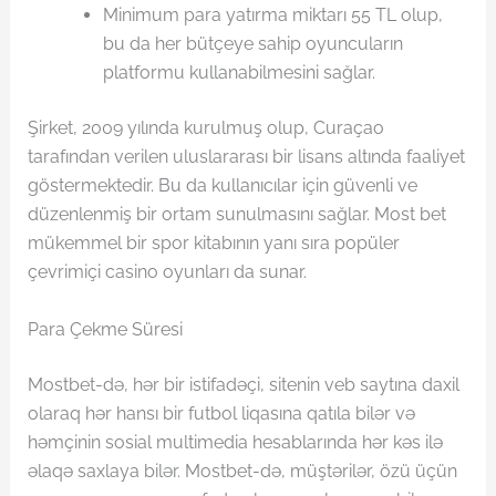
Minimum para yatırma miktarı 55 TL olup,
bu da her bütçeye sahip oyuncuların
platformu kullanabilmesini sağlar.
Şirket, 2009 yılında kurulmuş olup, Curaçao
tarafından verilen uluslararası bir lisans altında faaliyet
göstermektedir. Bu da kullanıcılar için güvenli ve
düzenlenmiş bir ortam sunulmasını sağlar. Most bet
mükemmel bir spor kitabının yanı sıra popüler
çevrimiçi casino oyunları da sunar.
Para Çekme Süresi
Mostbet-də, hər bir istifadəçi, sitenin veb saytına daxil
olaraq hər hansı bir futbol liqasına qatıla bilər və
həmçinin sosial multimedia hesablarında hər kəs ilə
əlaqə saxlaya bilər. Mostbet-də, müştərilər, özü üçün