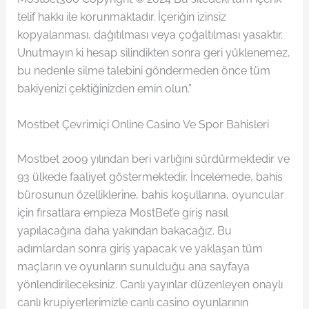
telif hakkı ile korunmaktadır. İçeriğin izinsiz
kopyalanması, dağıtılması veya çoğaltılması yasaktır.
Unutmayın ki hesap silindikten sonra geri yüklenemez,
bu nedenle silme talebini göndermeden önce tüm
bakiyenizi çektiğinizden emin olun.”
Mostbet Çevrimiçi Online Casino Ve Spor Bahisleri
Mostbet 2009 yılından beri varlığını sürdürmektedir ve
93 ülkede faaliyet göstermektedir. İncelemede, bahis
bürosunun özelliklerine, bahis koşullarına, oyuncular
için fırsatlara empieza MostBet’e giriş nasıl
yapılacağına daha yakından bakacağız. Bu
adımlardan sonra giriş yapacak ve yaklaşan tüm
maçların ve oyunların sunulduğu ana sayfaya
yönlendirileceksiniz. Canlı yayınlar düzenleyen onaylı
canlı krupiyerlerimizle canlı casino oyunlarının