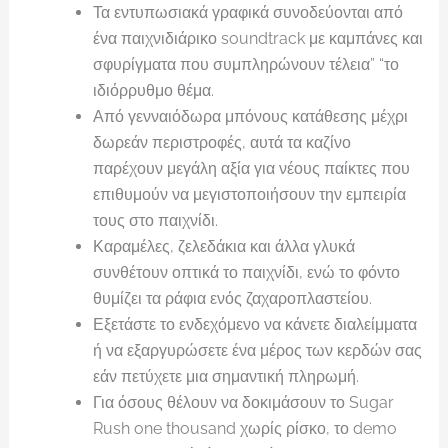
Τα εντυπωσιακά γραφικά συνοδεύονται από
ένα παιχνιδιάρικο soundtrack με καμπάνες και
σφυρίγματα που συμπληρώνουν τέλεια” “το
ιδιόρρυθμο θέμα.
Από γενναιόδωρα μπόνους κατάθεσης μέχρι
δωρεάν περιστροφές, αυτά τα καζίνο
παρέχουν μεγάλη αξία για νέους παίκτες που
επιθυμούν να μεγιστοποιήσουν την εμπειρία
τους στο παιχνίδι.
Καραμέλες, ζελεδάκια και άλλα γλυκά
συνθέτουν οπτικά το παιχνίδι, ενώ το φόντο
θυμίζει τα ράφια ενός ζαχαροπλαστείου.
Εξετάστε το ενδεχόμενο να κάνετε διαλείμματα
ή να εξαργυρώσετε ένα μέρος των κερδών σας
εάν πετύχετε μια σημαντική πληρωμή.
Για όσους θέλουν να δοκιμάσουν το Sugar
Rush one thousand χωρίς ρίσκο, το demo