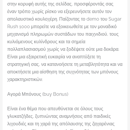
στην κορυφή αυτής της σελίδας, προσφέροντάς σας
έναν τρόπο χωρίς ρίσκο να εξερευνήσετε αυτόν τον
απολαυστικό κουλοχέρη. Παίζοντας το demo του Sugar
Rush 1000 μπορείτε να εξοικειωθείτε με τον μοναδικό
μηχανισμό πληρωμών συστάδων του παιχνιδιού, τους
κυλιόμενους κυλίνδρους και τα σημεία
πολλαπλασιασμού χωρίς να ξοδέψετε ούτε μια δεκάρα.
Είναι μια εξαιρετική ευκαιρία να αναπτύξετε τη
στρατηγική σας, να κατανοήσετε τη μεταβλητότητα και να
αποκτήσετε μια αίσθηση της συχνότητας των μπόνους
χαρακτηριστικών.
Αγορά Μπόνους (buy Bonus)
Είναι ένα θέμα που απευθύνεται σε όλους τους
γλυκατζήδες, ξυπνώντας αναμνήσεις από παιδικές
λιχουδιές και τη χαρά της απόλαυσης της ζαχαρένιας