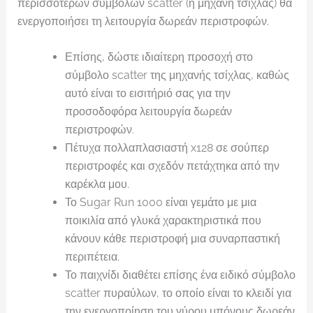
περισσότερων συμβόλων scatter (η μηχανή τσίχλας) θα
ενεργοποιήσει τη λειτουργία δωρεάν περιστροφών.
Επίσης, δώστε ιδιαίτερη προσοχή στο
σύμβολο scatter της μηχανής τσίχλας, καθώς
αυτό είναι το εισιτήριό σας για την
προσοδοφόρα λειτουργία δωρεάν
περιστροφών.
Πέτυχα πολλαπλασιαστή x128 σε σούπερ
περιστροφές και σχεδόν πετάχτηκα από την
καρέκλα μου.
Το Sugar Run 1000 είναι γεμάτο με μια
ποικιλία από γλυκά χαρακτηριστικά που
κάνουν κάθε περιστροφή μια συναρπαστική
περιπέτεια.
Το παιχνίδι διαθέτει επίσης ένα ειδικό σύμβολο
scatter πυραύλων, το οποίο είναι το κλειδί για
την ενεργοποίηση του γύρου μπόνους δωρεάν