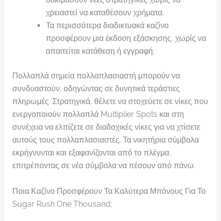
χρειαστεί να καταθέσουν χρήματα.
Τα περισσότερα διαδικτυακά καζίνο
προσφέρουν μια έκδοση εξάσκησης, χωρίς να
απαιτείται κατάθεση ή εγγραφή.
Πολλαπλά σημεία πολλαπλασιαστή μπορούν να
συνδυαστούν, οδηγώντας σε δυνητικά τεράστιες
πληρωμές. Στρατηγικά, θέλετε να στοχεύετε σε νίκες που
ενεργοποιούν πολλαπλά Multiplier Spots και στη
συνέχεια να ελπίζετε σε διαδοχικές νίκες για να χτίσετε
αυτούς τους πολλαπλασιαστές. Τα νικητήρια σύμβολα
εκρήγνυνται και εξαφανίζονται από το πλέγμα,
επιτρέποντας σε νέα σύμβολα να πέσουν από πάνω.
Ποια Καζίνο Προσφέρουν Τα Καλύτερα Μπόνους Για Το
Sugar Rush One Thousand;