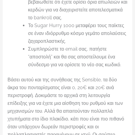
βεβαιωθείτε ότι έχετε ορίσει όρια απωλειών και
κερδών για να διαχειριστείτε αποτελεσματικά
το bankroll σας.
Το Sugar Hurry 1000 μεταφέρει τους παίκτες
σε έναν ιδιόρρυθμο κόσμο γεμάτο απολαύσεις
ζαχαροπλαστικής.
Συμπληρώστε το email σας, πατήστε
“αποστολή” και θα σας αποστείλουμε ένα
σύνδεσμο για να ορίσετε το νέο σας κωδικό.
Βάσει αυτού και της συνήθειας της Sensible, τα δύο
άκρα του πονταρίσματος είναι 0, 20€ και 20€ ανά
περιστροφή. Δοκιμάστε το αρχικά στη λειτουργία
επίδειξης για να έχετε μια αίσθηση του ρυθμού και των
μηχανισμών του. Αλλά θα απαιτούνταν πολλαπλά
χτυπήματα στο ίδιο πλακίδιο, κάτι που είναι πιο πιθανό
όταν υπάρχουν δωρεάν περιστροφές και οι
πολλαπλασιαστές παραμένουν σε ισχύ. Οι σούπερ