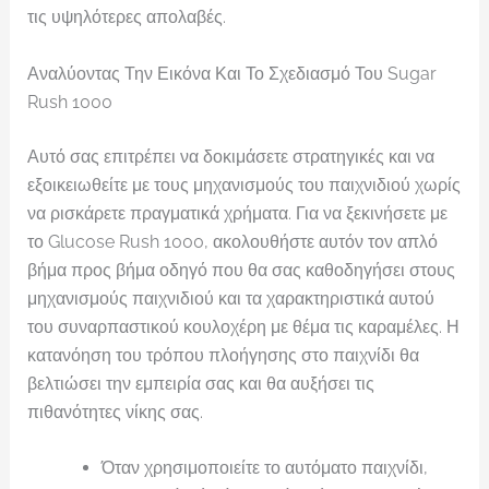
τις υψηλότερες απολαβές.
Αναλύοντας Την Εικόνα Και Το Σχεδιασμό Του Sugar
Rush 1000
Αυτό σας επιτρέπει να δοκιμάσετε στρατηγικές και να
εξοικειωθείτε με τους μηχανισμούς του παιχνιδιού χωρίς
να ρισκάρετε πραγματικά χρήματα. Για να ξεκινήσετε με
το Glucose Rush 1000, ακολουθήστε αυτόν τον απλό
βήμα προς βήμα οδηγό που θα σας καθοδηγήσει στους
μηχανισμούς παιχνιδιού και τα χαρακτηριστικά αυτού
του συναρπαστικού κουλοχέρη με θέμα τις καραμέλες. Η
κατανόηση του τρόπου πλοήγησης στο παιχνίδι θα
βελτιώσει την εμπειρία σας και θα αυξήσει τις
πιθανότητες νίκης σας.
Όταν χρησιμοποιείτε το αυτόματο παιχνίδι,