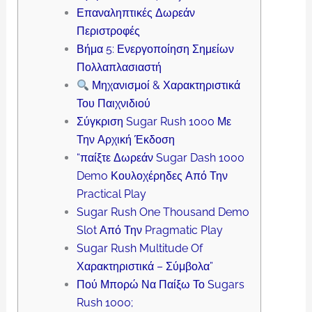
Επαναληπτικές Δωρεάν
Περιστροφές
Βήμα 5: Ενεργοποίηση Σημείων
Πολλαπλασιαστή
Μηχανισμοί & Χαρακτηριστικά
Του Παιχνιδιού
Σύγκριση Sugar Rush 1000 Με
Την Αρχική Έκδοση
“παίξτε Δωρεάν Sugar Dash 1000
Demo Κουλοχέρηδες Από Την
Practical Play
Sugar Rush One Thousand Demo
Slot Από Την Pragmatic Play
Sugar Rush Multitude Of
Χαρακτηριστικά – Σύμβολα”
Πού Μπορώ Να Παίξω Το Sugars
Rush 1000;