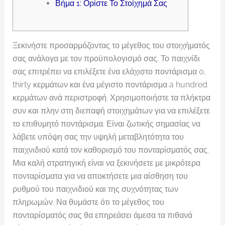
Βήμα 1: Ορίστε Το Στοίχημά Σας
Ξεκινήστε προσαρμόζοντας το μέγεθος του στοιχήματός
σας ανάλογα με τον προϋπολογισμό σας. Το παιχνίδι
σας επιτρέπει να επιλέξετε ένα ελάχιστο ποντάρισμα 0,
thirty κερμάτων και ένα μέγιστο ποντάρισμα a hundred
κερμάτων ανά περιστροφή. Χρησιμοποιήστε τα πλήκτρα
συν και πλην στη διεπαφή στοιχημάτων για να επιλέξετε
το επιθυμητό ποντάρισμα. Είναι ζωτικής σημασίας να
λάβετε υπόψη σας την υψηλή μεταβλητότητα του
παιχνιδιού κατά τον καθορισμό του πονταρίσματός σας.
Μια καλή στρατηγική είναι να ξεκινήσετε με μικρότερα
πονταρίσματα για να αποκτήσετε μια αίσθηση του
ρυθμού του παιχνιδιού και της συχνότητας των
πληρωμών. Να θυμάστε ότι το μέγεθος του
πονταρίσματός σας θα επηρεάσει άμεσα τα πιθανά