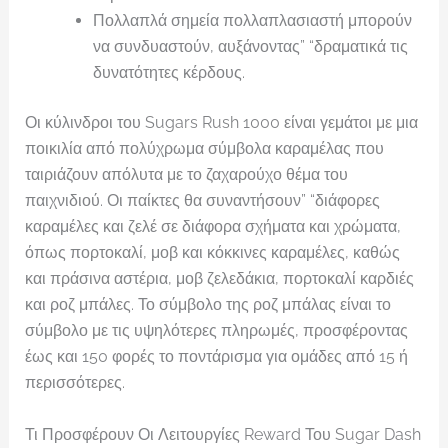
Πολλαπλά σημεία πολλαπλασιαστή μπορούν
να συνδυαστούν, αυξάνοντας” “δραματικά τις
δυνατότητες κέρδους.
Οι κύλινδροι του Sugars Rush 1000 είναι γεμάτοι με μια
ποικιλία από πολύχρωμα σύμβολα καραμέλας που
ταιριάζουν απόλυτα με το ζαχαρούχο θέμα του
παιχνιδιού. Οι παίκτες θα συναντήσουν” “διάφορες
καραμέλες και ζελέ σε διάφορα σχήματα και χρώματα,
όπως πορτοκαλί, μοβ και κόκκινες καραμέλες, καθώς
και πράσινα αστέρια, μοβ ζελεδάκια, πορτοκαλί καρδιές
και ροζ μπάλες. Το σύμβολο της ροζ μπάλας είναι το
σύμβολο με τις υψηλότερες πληρωμές, προσφέροντας
έως και 150 φορές το ποντάρισμα για ομάδες από 15 ή
περισσότερες.
Τι Προσφέρουν Οι Λειτουργίες Reward Του Sugar Dash