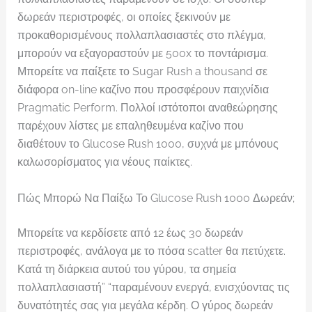
δωρεάν περιστροφές, οι οποίες ξεκινούν με
προκαθορισμένους πολλαπλασιαστές στο πλέγμα,
μπορούν να εξαγοραστούν με 500x το ποντάρισμα.
Μπορείτε να παίξετε το Sugar Rush a thousand σε
διάφορα on-line καζίνο που προσφέρουν παιχνίδια
Pragmatic Perform. Πολλοί ιστότοποι αναθεώρησης
παρέχουν λίστες με επαληθευμένα καζίνο που
διαθέτουν το Glucose Rush 1000, συχνά με μπόνους
καλωσορίσματος για νέους παίκτες.
Πώς Μπορώ Να Παίξω Το Glucose Rush 1000 Δωρεάν;
Μπορείτε να κερδίσετε από 12 έως 30 δωρεάν
περιστροφές, ανάλογα με το πόσα scatter θα πετύχετε.
Κατά τη διάρκεια αυτού του γύρου, τα σημεία
πολλαπλασιαστή” “παραμένουν ενεργά, ενισχύοντας τις
δυνατότητές σας για μεγάλα κέρδη. Ο γύρος δωρεάν