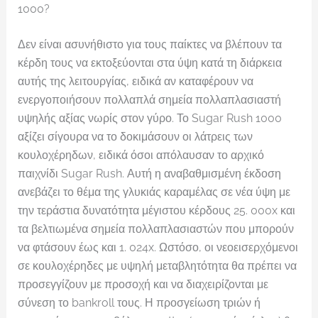
1000?
Δεν είναι ασυνήθιστο για τους παίκτες να βλέπουν τα
κέρδη τους να εκτοξεύονται στα ύψη κατά τη διάρκεια
αυτής της λειτουργίας, ειδικά αν καταφέρουν να
ενεργοποιήσουν πολλαπλά σημεία πολλαπλασιαστή
υψηλής αξίας νωρίς στον γύρο. Το Sugar Rush 1000
αξίζει σίγουρα να το δοκιμάσουν οι λάτρεις των
κουλοχέρηδων, ειδικά όσοι απόλαυσαν το αρχικό
παιχνίδι Sugar Rush. Αυτή η αναβαθμισμένη έκδοση
ανεβάζει το θέμα της γλυκιάς καραμέλας σε νέα ύψη με
την τεράστια δυνατότητα μέγιστου κέρδους 25. 000x και
τα βελτιωμένα σημεία πολλαπλασιαστών που μπορούν
να φτάσουν έως και 1. 024x. Ωστόσο, οι νεοεισερχόμενοι
σε κουλοχέρηδες με υψηλή μεταβλητότητα θα πρέπει να
προσεγγίζουν με προσοχή και να διαχειρίζονται με
σύνεση το bankroll τους. Η προσγείωση τριών ή