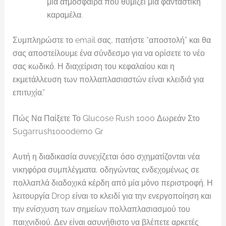
μια ατμόσφαιρα που θυμίζει μια φανταστική
καραμέλα.
Συμπληρώστε το email σας, πατήστε “αποστολή” και θα
σας αποστείλουμε ένα σύνδεσμο για να ορίσετε το νέο
σας κωδικό. Η διαχείριση του κεφαλαίου και η
εκμετάλλευση των πολλαπλασιαστών είναι κλειδιά για
επιτυχία.”
Πώς Να Παίξετε Το Glucose Rush 1000 Δωρεάν Στο
Sugarrush1000demo Gr
Αυτή η διαδικασία συνεχίζεται όσο σχηματίζονται νέα
νικηφόρα συμπλέγματα, οδηγώντας ενδεχομένως σε
πολλαπλά διαδοχικά κέρδη από μία μόνο περιστροφή. Η
λειτουργία Drop είναι το κλειδί για την ενεργοποίηση και
την ενίσχυση των σημείων πολλαπλασιασμού του
παιχνιδιού. Δεν είναι ασυνήθιστο να βλέπετε αρκετές