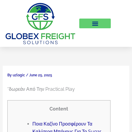
Skip
to
content
By
uzlogic
/
June 25, 2025
“δωρεάν Από Την Practical Play
Content
Ποια Καζίνο Προσφέρουν Τα
Καλύτερα Μπόνους Για Το Sugar