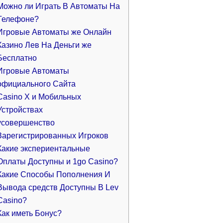
Можно ли Играть В Автоматы На
Телефоне?
Игровые Автоматы же Онлайн
Казино Лев На Деньги же
Бесплатно
Игровые Автоматы
официального Сайта
Casino X и Мобильных
Устройствах
усовершенство
Зарегистрированных Игроков
Какие экспериентальные
Оплаты Доступны и 1go Casino?
Какие Способы Пополнения И
Вывода средств Доступны В Lev
Casino?
Как иметь Бонус?