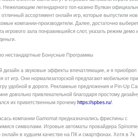
и. Нежелающим легендарного топ-казино Вулкан официальн
отличный ассортимент онлайн игр, которые выпустили нов
омые компании-производители. Далее, достаточно выберет
а игрового зала понравившийся слот, указать режим демо 
деньги.
ino нестандартные Бонусные Программы
й дизайн а звуковые эффекты впечатляющие, и я приобрел
я от игр. Они нормализаторской предлагают мобильное пр
игру удобной в дороге. Рекламные предложения и Pin-Up Ca
мне довольно привлекательной благодаря простому дизайну
ался их приветственным прочему
https://spbes.ru/
.
пасась компании Gamomat предназначались фриспины с
мися символами. Игровые автоматы провайдера Spinome
 онлайн в худшем качестве на ПК и смартфонах. Хотя в 7к