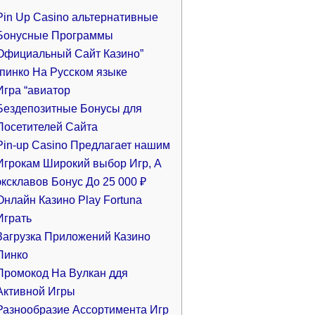
Pin Up Casino альтернативные
Бонусные Программы
Официальный Сайт Казино”
“пинко На Русском языке
Игра “авиатор
Бездепозитные Бонусы для
Посетителей Сайта
Pin-up Casino Предлагает нашим
Игрокам Широкий выбор Игр, А
эксклавов Бонус До 25 000 ₽
Онлайн Казино Play Fortuna
Играть
Загрузка Приложений Казино
Пинко
Промокод На Вулкан ддя
Активной Игры
Разнообразие Ассортимента Игр