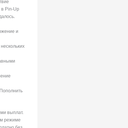
твие
 в Pin-Up
далось.
ожение и
 нескольких
лавными
сение
«Пополнить
ами выплат.
ом режиме
платно без