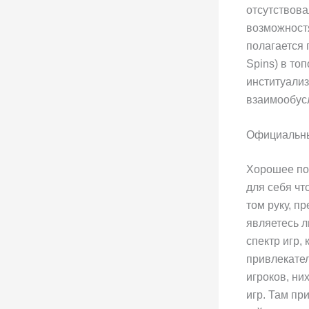
отсутствова
возможност
полагается 
Spins) в то
институализ
взаимообус
Официальны
Хорошее по
для себя чт
том руку, п
являетесь л
спектр игр,
привлекате
игроков, н
игр. Там п