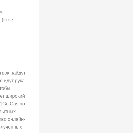
ам
 (Free
грок найдут
е идут рука
тобы,
ает широкий
 1Go Casino
опытных
тво онлайн-
олученных