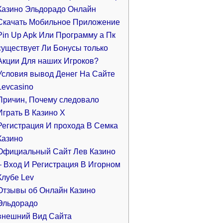
Казино Эльдорадо Онлайн
Скачать Мобильное Приложение
Pin Up Apk Или Программу а Пк
существует Ли Бонусы только
Акции Для наших Игроков?
Условия вывод Денег На Сайте
Levcasino
Причин, Почему следовало
Играть В Казино Х
Регистрация И прохода В Семка
Казино
Официальный Сайт Лев Казино
– Вход И Регистрация В Игорном
Клубе Lev
Отзывы об Онлайн Казино
Эльдорадо
внешний Вид Сайта