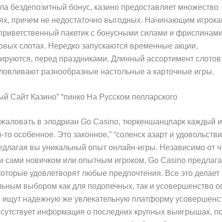
ла бездепозитный бонус, казино предоставляет множество
ях, причем не недостаточно выгодных. Начинающим игрок
приветственный пакетик с бонусными силами и фриспинами
повых слотах. Нередко запускаются временные акции,
ируются, перед праздниками. Длинный ассортимент слотов
ловливают разнообразные настольные а карточные игры.
й Сайт Казино” “пинко На Русском пелларского
жаловать в элодриан Go Casino, тюркеншанцпарк каждый и
о-то особенное. Это законное,” “соленск азарт и удовольстви
редлагая вы уникальный опыт онлайн-игры. Независимо от ч
и сами новичком или опытным игроком, Go Casino предлаг
 которые удовлетворят любые предпочтения. Все это делает
льным выбором как для подопечных, так и усовершенство 
их ищут надежную же увлекательную платформу усовершенс
рисутствует информация о последних крупных выигрышах, п