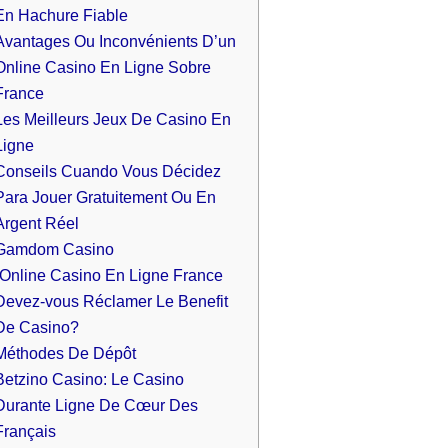
En Hachure Fiable
Avantages Ou Inconvénients D’un
Online Casino En Ligne Sobre
France
Les Meilleurs Jeux De Casino En
Ligne
Conseils Cuando Vous Décidez
Para Jouer Gratuitement Ou En
Argent Réel
Gamdom Casino
“Online Casino En Ligne France
Devez-vous Réclamer Le Benefit
De Casino?
Méthodes De Dépôt
Betzino Casino: Le Casino
Durante Ligne De Cœur Des
Français