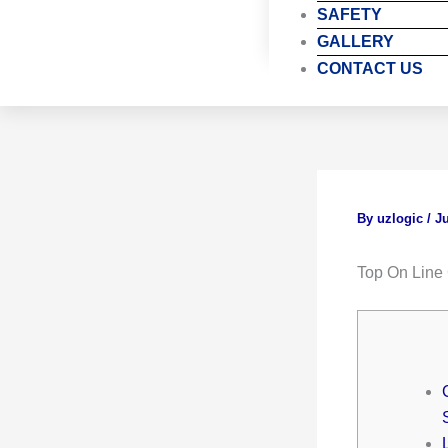
SAFETY
GALLERY
CONTACT US
By
uzlogic
/
Ju
Top On Line 