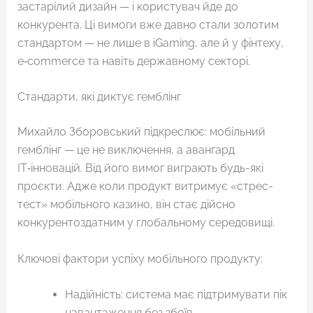
застарілий дизайн — і користувач йде до
конкурента. Ці вимоги вже давно стали золотим
стандартом — не лише в iGaming, але й у фінтеху,
e‑commerce та навіть державному секторі.
Стандарти, які диктує гемблінг
Михайло Зборовський підкреслює: мобільний
гемблінг — це не виключення, а авангард
ІТ‑інновацій. Від його вимог виграють будь-які
проєкти. Адже коли продукт витримує «стрес-
тест» мобільного казино, він стає дійсно
конкурентоздатним у глобальному середовищі.
Ключові фактори успіху мобільного продукту:
Надійність: система має підтримувати пік
навантаження без збоїв.