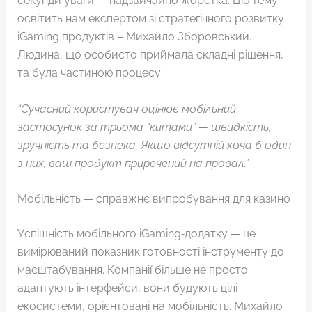
секунди уваги — надзвичайно жорстка. Цю тему
освітить нам експертом зі стратегічного розвитку
iGaming продуктів – Михайло Зборовський.
Людина, що особисто приймала складні рішення,
та була частиною процесу.
“Сучасний користувач оцінює мобільний
застосунок за трьома “китами” — швидкість,
зручність та безпека. Якщо відсутній хоча б один
з них, ваш продукт приречений на провал.”
Мобільність — справжнє випробування для казино
Успішність мобільного iGaming‑додатку — це
вимірюваний показник готовності інструменту до
масштабування. Компанії більше не просто
адаптують інтерфейси, вони будують цілі
екосистеми, орієнтовані на мобільність. Михайло