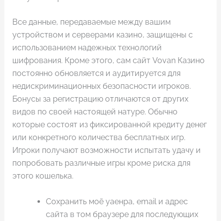
Все данные, передаваемые между вашим
устройством и серверами казино, защищены с
использованием надежных технологий
шифрования. Кроме этого, сам сайт Vovan Казино
постоянно обновляется и аудитируется для
недискриминационных безопасности игроков.
Бонусы за регистрацию отличаются от других
видов по своей настоящей натуре. Обычно
которые состоят из фиксированной кредиту денег
или конкретного количества бесплатных игр.
Игроки получают возможности испытать удачу и
попробовать различные игры кроме риска для
этого кошелька.
Сохранить моё уаенра, email и адрес
сайта в том браузере для последующих