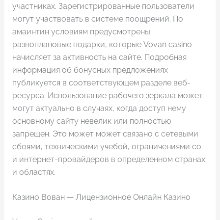
участниках. Зарегистрированные пользователи
могут участвовать в системе поощрений. По
амаинтин условиям предусмотрены
разноплановые подарки, которые Vovan casino
начисляет за активность на сайте. Подробная
информация об бонусных предложениях
публикуется в соответствующем разделе веб-
ресурса. Использование рабочего зеркала может
могут актуально в случаях, когда доступ нему
основному сайту невелик или полностью
запрещен. Это может может связано с сетевыми
сбоями, техническими учебой, ограничениями со
и интернет-провайдеров в определенном странах
и областях.
Казино Вован — Лицензионное Онлайн Казино