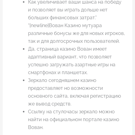
Как увеличивает ваши шанса на победу
и позволяет вы играть дольше нет
больших финансовых затрат.”
“[newline]Вован Казино мутуара
различные бонусы же для новых игроков,
так и для долгосрочных пользователей.
Да, страница казино Вован имеет
адаптивный вариант, что позволяет
успешно загружать азартные игры на
смартфонах и планшетах.
Зеркало сегодняшнем казино
предоставляет но возможности
основного сайта, включая регистрацию
же вывод средств.
Ссылку на стулочасы зеркало можно
найти на официальном портале казино
Вован.