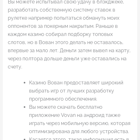
Вы можете испытывал свою удачу в блэкджеке,
разработать собственную систему ставок в
рулетке например попытаться обмануть моих
оппонентов за покерным накрытым. Раньше в
каждом казино собирал подборку топовых
слотов, но в Вован этого делать не оставалось,
впервые за мало лет. Деньги затем вывел на карту,
через полтора дольше деньги уже оставались на
счету.
Казино Вован предоставляет широкий
выбрать игр от лучших разработку
программного обеспечения.
Вы можете скачать бесплатно
приложение Vovan на андроид также
играть через мобильную версию, которая
оптимизирована для любого устройства.
Касается этого, такая информация есть в