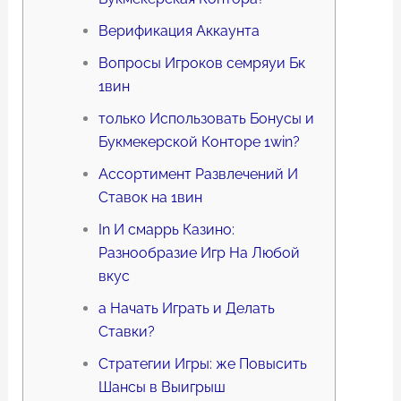
Верификация Аккаунта
Вопросы Игроков семряуи Бк
1вин
только Использовать Бонусы и
Букмекерской Конторе 1win?
Ассортимент Развлечений И
Ставок на 1вин
In И смаррь Казино:
Разнообразие Игр На Любой
вкус
а Начать Играть и Делать
Ставки?
Стратегии Игры: же Повысить
Шансы в Выиг͏рыш