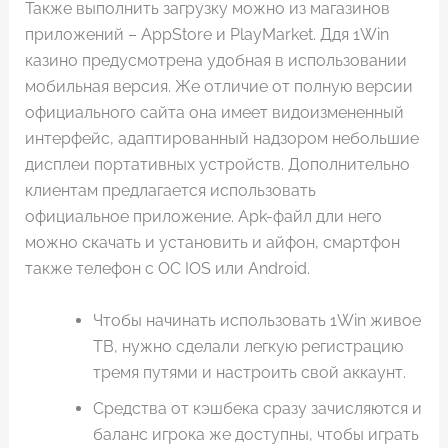
Также выполнить загрузку можно из магазинов
приложений – AppStore и PlayMarket. Ддя 1Win
казино предусмотрена удобная в использовании
мобильная версия. Же отличие от полную версии
официального сайта она имеет видоизмененный
интерфейс, адаптированный надзором небольшие
дисплеи портативных устройств. Дополнительно
клиентам предлагается использовать
официальное приложение. Apk-файл дли него
можно скачать и установить и айфон, смартфон
также телефон с ОС IOS или Android.
Чтобы начинать использовать 1Win ͏живое
ТВ, нужно сделали легку͏ю регистрацию
͏тремя путям͏и͏ и настроить свой аккаунт.
Средства от кэшбека сразу зачисляются и
баланс игрока же доступны, чтобы играть