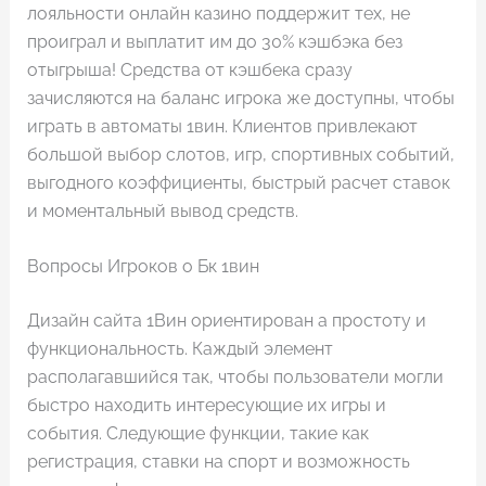
лояльности онлайн казино поддержит тех, не
проиграл и выплатит им до 30% кэшбэка без
отыгрыша! Средства от кэшбека сразу
зачисляются на баланс игрока же доступны, чтобы
играть в автоматы 1вин. Клиентов привлекают
большой выбор слотов, игр, спортивных событий,
выгодного коэффициенты, быстрый расчет ставок
и моментальный вывод средств.
Вопросы Игроков о Бк 1вин
Дизайн сайта 1Вин ориентирован а простоту и
функциональность. Каждый элемент
располагавшийся так, чтобы пользователи могли
быстро находить интересующие их игры и
события. Следующие функции, такие как
регистрация, ставки на спорт и возможность