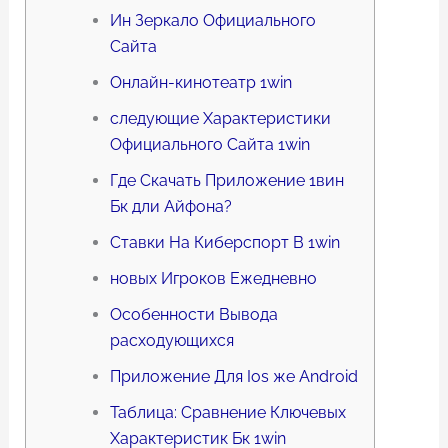
Ин Зеркало Официального
Сайта
Онлайн-кинотеатр 1win
следующие Характеристики
Официального Сайта 1win
Где Скачать Приложение 1вин
Бк дли Айфона?
Ставки На Киберспорт В 1win
новых Игроков Ежедневно
Особенности Вывода
расходующихся
Приложение Для Ios же Android
Таблица: Сравнение Ключевых
Характеристик Бк 1win