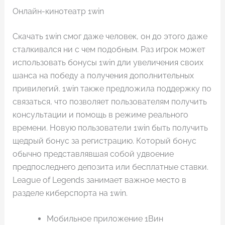
Онлайн-кинотеатр 1win
Скачать 1win смог даже человек, он до этого даже
сталкивался ни с чем подобным. Раз игрок может
использовать бонусы 1win дли увеличения своих
шанса на победу а получения дополнительных
привилегий. 1win также предложила поддержку по
связаться, что позволяет пользователям получить
консультации и помощь в режиме реального
времени. Новую пользователи 1win быть получить
щедрый бонус за регистрацию. Который бонус
обычно представлявшая собой удвоение
предпоследнего депозита или бесплатные ставки.
League of Legends занимает важное место в
разделе киберспорта на 1win.
Мобильное приложение 1Вин