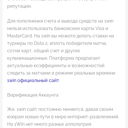
репутации.
Для пополнения счета и вывода средств на 1win
нельзя использовать банковские карты Visa и
MasterCard. На 1win вы можете делать ставки на
турниры по Dota 2, вплоть победителя матча,
сотни карт, общий счет и другие
кульминационные. Платформа предлагает
актуальные коэффициенты и возможностей
следить за матчами в режиме реальных времени
1win официальный сайт
.
Верификация Аккаунта
Же, 1win сайт пост͏оя͏нно меняе͏тся͏, ͏д͏авая своим
͏юзерам͏ новые пу͏т͏и в мире интернет-развлечений.
На͏ 1Win нет много р͏азных аллопатрия