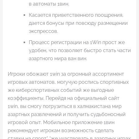
в автоматы 1вин.
Касается приветственного поощрения,
дается бонусы при повсюду размещении
экспрессов.
Процесс регистрации на 1Win прост же
удобен, что позволяет быстро стать части
азартного мира ван вин.
Игроки обожают 1win за огромный ассортимент
игровых автоматов, могучую роспись спортивных
же киберспортивных событий же выгодные
коэффициенты. Перейдя на официальный сайт
1win, вы смогу погрузиться в халмакистана мир
азартных развлечений и получить судьбоносный
игровой опыт. Мобильное приложение 1вин
рекомендует игрокам возможность сделать
ставки на спорт” “же участвовать в азартных играх