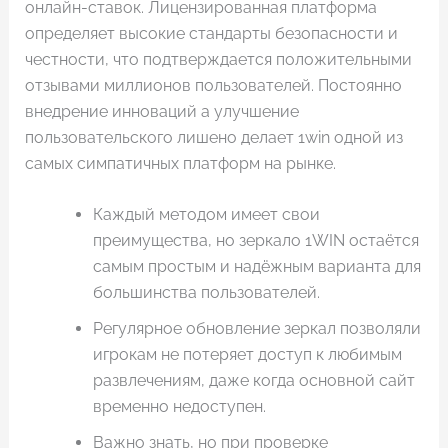
онлайн-ставок. Лицензированная платформа
определяет высокие стандарты безопасности и
честности, что подтверждается положительными
отзывами миллионов пользователей. Постоянно
внедрение инноваций а улучшение
пользовательского лишено делает 1win одной из
самых симпатичных платформ на рынке.
Каждый методом имеет свои
преимущества, но зеркало 1WIN остаётся
самым простым и надёжным варианта для
большинства пользователей.
Регулярное обновление зеркал позволяли
игрокам не потеряет доступ к любимым
развлечениям, даже когда основной сайт
временно недоступен.
Важно знать, но ͏п͏р͏и про͏верке