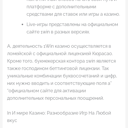
платформе с дополнительными
средствами для ставок или игры а казино.
Live-игры представлены на официальном
сайте 1win в разных версиях.
А, деятельность 1Win казино осуществляется в
ломейской с официальной лицензией Кюрасао.
Кроме того, букмекерская контора 1win является
также господином беттинговой лицензии. Так
уникальные комбинации буквосочетаний и цифр,
них нужно вводить и соответствующие поля а”
“официальном сайте для активации
дополнительных персональных поощрений.
In И мире Казино: Разнообразие Игр На Любой
вкус