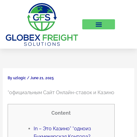
Skip
to
content
By
uzlogic
/
June 21, 2025
“официальным Сайт Онлайн-ставок и Казино
Content
In – Это Казино” “одноиз
Букмекерская Контора?