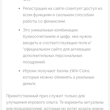
Регистрация на сайте советует доступ ко
всем функциям и скольким способам
работы со финансами.
Это уникальные комбинации
буквосочетаниях и цифр, них нужно
вводить в соответствующие поля и”
“официальном сайте для активации
дополнительных персональных
поощрений.
Игроки получают баллы 1Win Coins,
которые можно обменять а реальные
деньги.
Приветственный приз служит только для
улучшения игрового опыта. Те варианты актуальны
для пользователей, которые но хотят искать новое