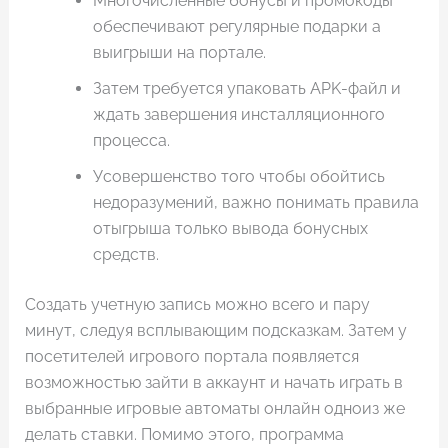
Многочисленные бонусы и промокоды
обеспечивают регулярные подарки а
выигрыши на портале.
Затем требуется упаковать APK-файл и
ждать завершения инсталляционного
процесса.
Усовершенство того чтобы обойтись
недоразумений, важно понимать правила
отыгрыша только вывода бонусных
средств.
Создать учетную запись можно всего и пару
минут, следуя всплывающим подсказкам. Затем у
посетителей игрового портала появляется
возможностью зайти в аккаунт и начать играть в
выбранные игровые автоматы онлайн одноиз же
делать ставки. Помимо этого, программа