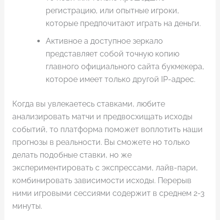
регистрацию, или опытные игроки,
которые предпочитают играть на деньги.
Активное а доступное зеркало
представляет собой точную копию
главного официального сайта букмекера,
которое имеет только другой IP-адрес.
Когда вы увлекаетесь ставками, любите
анализировать матчи и предвосхищать исходы
событий, то платформа поможет воплотить наши
прогнозы в реальности. Вы сможете но только
делать подобные ставки, но же
экспериментировать с экспрессами, лайв-пари,
комбинировать зависимости исходы. Перерыв
ними игровыми сессиями содержит в среднем 2-3
минуты.