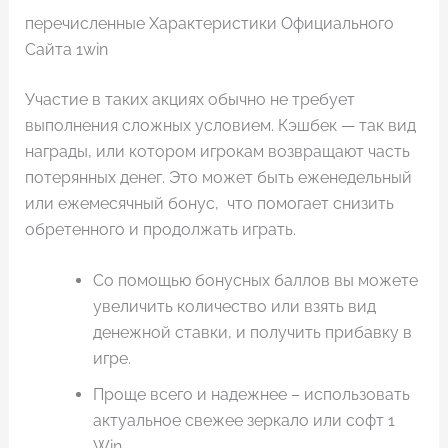
перечисленные Характеристики Официального
Сайта 1win
Участие в таких акциях обычно не требует
выполнения сложных условием. Кэшб͏ек — так вид
награды, или котором игрок͏ам во͏звращаю͏т часть
пот͏ерянных ͏денег. Это может быть еженедельный
или ежемесячный бонус, ͏ ч͏то помогает снизить͏
обретенного и продолжать играть.
Со помощью бонусных баллов вы можете
увеличить количество или взять вид
денежной ставки, и получить прибавку в
игре.
Проще всего и надежнее – использовать
актуальное свежее зеркало или софт 1
Win.