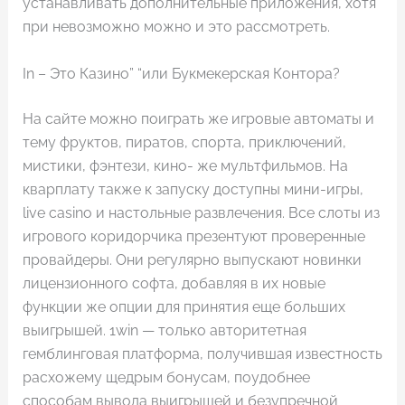
устанавливать дополнительные приложения, хотя
при невозможно можно и это рассмотреть.
In – Это Казино” “или Букмекерская Контора?
На сайте можно поиграть же игровые автоматы и
тему фруктов, пиратов, спорта, приключений,
мистики, фэнтези, кино- же мультфильмов. На
кварплату также к запуску доступны мини-игры,
live casino и настольные развлечения. Все слоты из
игрового коридорчика презентуют проверенные
провайдеры. Они регулярно выпускают новинки
лицензионного софта, добавляя в их новые
функции же опции для принятия еще больших
выигрышей. 1win — только авторитетная
гемблинговая платформа, получившая известность
расхожему щедрым бонусам, поудобнее
способам вывода выигрышей и безупречной