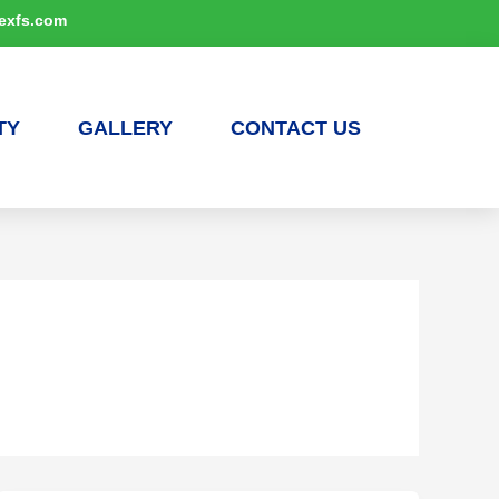
exfs.com
TY
GALLERY
CONTACT US