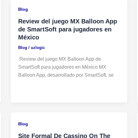
Blog
Review del juego MX Balloon App
de SmartSoft para jugadores en
México
Blog
/
uzlogic
Review del juego MX Balloon App de
SmartSoft para jugadores en México MX
Balloon App, desarrollado por SmartSoft, se
Blog
Site Formal De Cassino On The