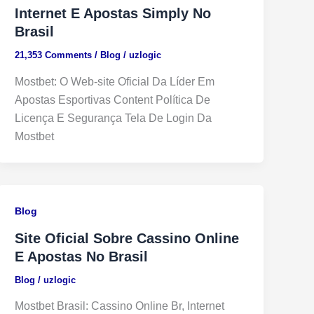
Internet E Apostas Simply No
Brasil
21,353 Comments
/
Blog
/
uzlogic
Mostbet: O Web-site Oficial Da Líder Em
Apostas Esportivas Content Política De
Licença E Segurança Tela De Login Da
Mostbet
Blog
Site Oficial Sobre Cassino Online
E Apostas No Brasil
Blog
/
uzlogic
Mostbet Brasil: Cassino Online Br, Internet