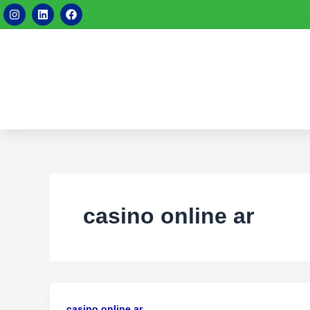
Skip
I
L
F
n
i
a
to
s
n
c
t
k
e
content
a
e
b
g
d
o
r
i
o
a
n
k
m
casino online ar
casino online ar