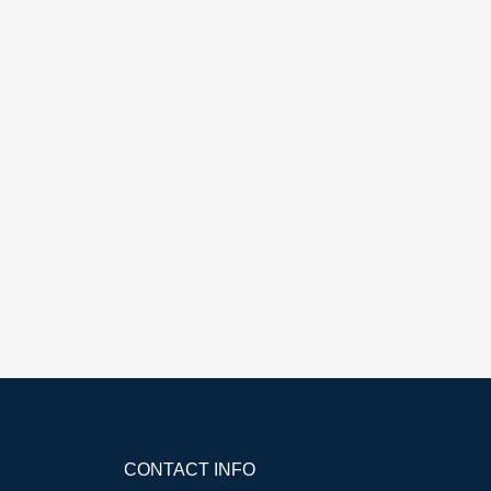
CONTACT INFO