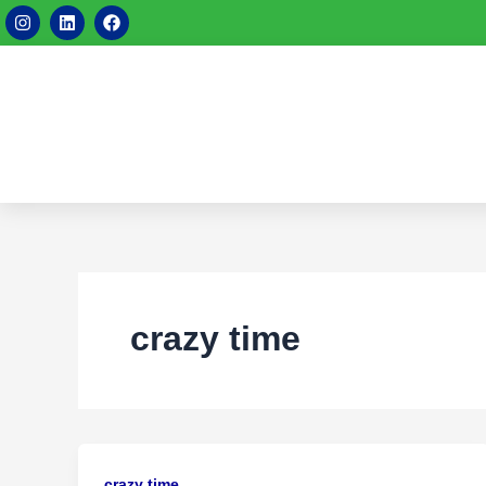
Skip
I
L
F
n
i
a
to
s
n
c
t
k
e
content
a
e
b
g
d
o
r
i
o
a
n
k
m
crazy time
crazy time