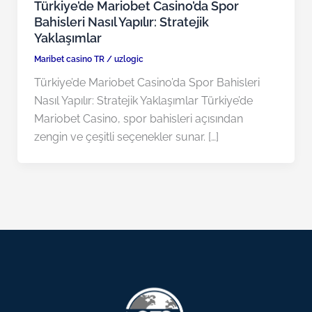
Türkiye’de Mariobet Casino’da Spor
Bahisleri Nasıl Yapılır: Stratejik
Yaklaşımlar
Maribet casino TR
/
uzlogic
Türkiye’de Mariobet Casino’da Spor Bahisleri
Nasıl Yapılır: Stratejik Yaklaşımlar Türkiye’de
Mariobet Casino, spor bahisleri açısından
zengin ve çeşitli seçenekler sunar. […]