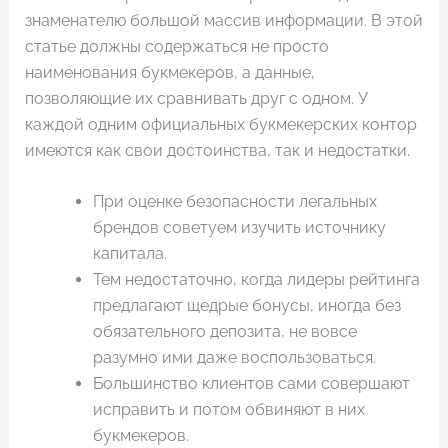
знаменателю большой массив информации. В этой
статье должны содержаться не просто
наименования букмекеров, а данные,
позволяющие их сравнивать друг с одном. У
каждой одним официальных букмекерских контор
имеются как свои достоинства, так и недостатки.
При оценке безопасности легальных
брендов советуем изучить источнику
капитала.
Тем недостаточно, когда лидеры рейтинга
предлагают щедрые бонусы, иногда без
обязательного депозита, не вовсе
разумно ими даже воспользоваться.
Большинство клиентов сами совершают
исправить и потом обвиняют в них
букмекеров.