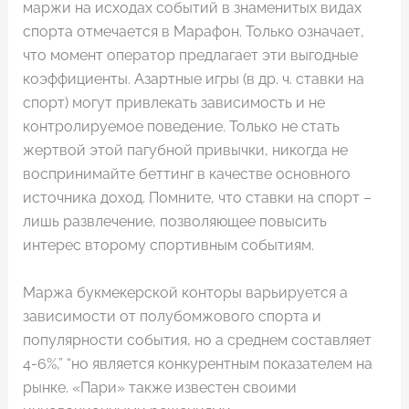
маржи на исходах событий в знаменитых видах
спорта отмечается в Марафон. Только означает,
что момент оператор предлагает эти выгодные
коэффициенты. Азартные игры (в др. ч. ставки на
спорт) могут привлекать зависимость и не
контролируемое поведение. Только не стать
жертвой этой пагубной привычки, никогда не
воспринимайте беттинг в качестве основного
источника доход. Помните, что ставки на спорт –
лишь развлечение, позволяющее повысить
интерес второму спортивным событиям.
Маржа букмекерской конторы варьируется а
зависимости от полубомжового спорта и
популярности события, но а среднем составляет
4-6%,” “но является конкурентным показателем на
рынке. «Пари» также известен своими