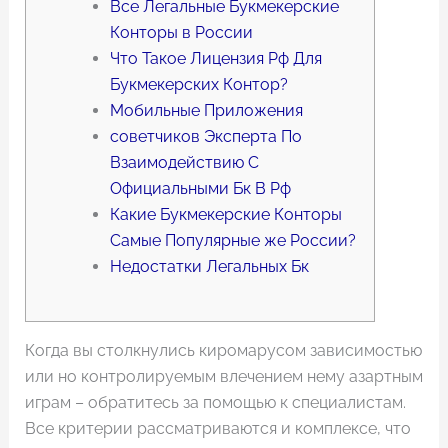
Все Легальные Букмекерские
Конторы в России
Что Такое Лицензия Рф Для
Букмекерских Контор?
Мобильные Приложения
советчиков Эксперта По
Взаимодействию С
Официальными Бк В Рф
Какие Букмекерские Конторы
Самые Популярные же России?
Недостатки Легальных Бк
Когда вы столкнулись киромарусом зависимостью
или но контролируемым влечением нему азартным
играм – обратитесь за помощью к специалистам.
Все критерии рассматриваются и комплексе, что