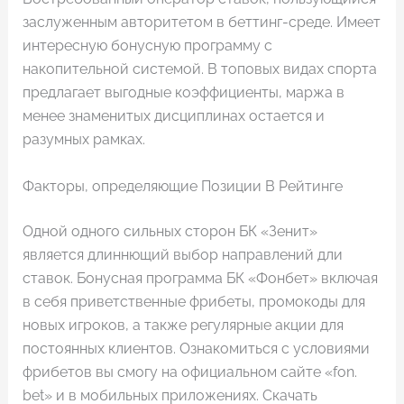
заслуженным авторитетом в беттинг-среде. Имеет
интересную бонусную программу с
накопительной системой. В топовых видах спорта
предлагает выгодные коэффициенты, маржа в
менее знаменитых дисциплинах остается и
разумных рамках.
Факторы, определяющие Позиции В Рейтинге
Одной одного сильных сторон БК «Зенит»
является длиннющий выбор направлений дли
ставок. Бонусная программа БК «Фонбет» включая
в себя приветственные фрибеты, промокоды для
новых игроков, а также регулярные акции для
постоянных клиентов. Ознакомиться с условиями
фрибетов вы смогу на официальном сайте «fon.
bet» и в мобильных приложениях. Скачать