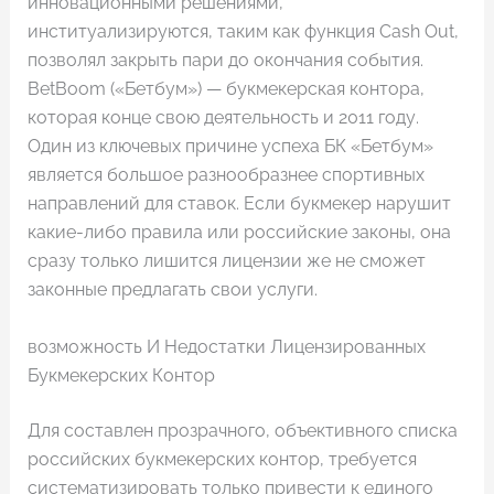
инновационными решениями,
институализируются, таким как функция Cash Out,
позволял закрыть пари до окончания события.
BetBoom («Бетбум») — букмекерская контора,
которая конце свою деятельность и 2011 году.
Один из ключевых причине успеха БК «Бетбум»
является большое разнообразнее спортивных
направлений для ставок. Если букмекер нарушит
какие-либо правила или российские законы, она
сразу только лишится лицензии же не сможет
законные предлагать свои услуги.
возможность И Недостатки Лицензированных
Букмекерских Контор
Для составлен прозрачного, объективного списка
российских букмекерских контор, требуется
систематизировать только привести к единого