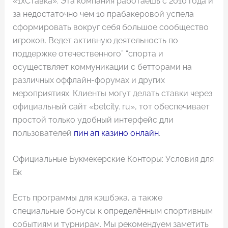
«1хСтавка». Эта компания работаешь с 2010 года и
за недостаточно чем 10 прабакеровой успела
сформировать вокруг себя большое сообщество
игроков. Ведет активную деятельность по
поддержке отечественного” “спорта и
осуществляет коммуникации с бетторами на
различных оффлайн-форумах и других
мероприятиях. Клиенты могут делать ставки через
официальный сайт «betcity. ru», тот обеспечивает
простой только удобный интерфейс дли
пользователей
пин ап казино онлайн
.
Официальные Букмекерские Конторы: Условия для
Бк
Есть программы для кэшбэка, а также
специальные бонусы к определённым спортивным
событиям и турнирам. Мы рекомендуем заметить