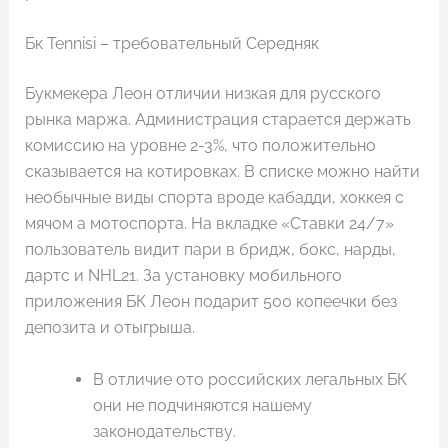
Бк Tennisi – требовательный Середняк
Букмекера Леон отличии низкая для русского
рынка маржа. Администрация старается держать
комиссию на уровне 2-3%, что положительно
сказывается на котировках. В списке можно найти
необычные виды спорта вроде кабадди, хоккея с
мячом а мотоспорта. На вкладке «Ставки 24/7»
пользователь видит пари в бридж, бокс, нарды,
дартс и NHL21. За установку мобильного
приложения БК Леон подарит 500 копеечки без
депозита и отыгрыша.
В отличие ото российских легальных БК
они не подчиняются нашему
законодательству.