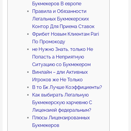
Букмекеров В европе
Правила и Обязанности
Легальных Букмекерских
Контор Для Приема Ставок
Фрибет Новым Клиентам Pari
По Промокоду
не Нужно Знать, только Не
Попасть а Неприятную
Ситуацию со Букмекером
Винлайн – дли Активных
Игроков же Не Только
В то Бк Лучше Коэффициенты?
Как выбирать Легальную
Букмекерскую харчевню С
Лицензией федеральным?
Плюсы Лицензированных
Букмекеров