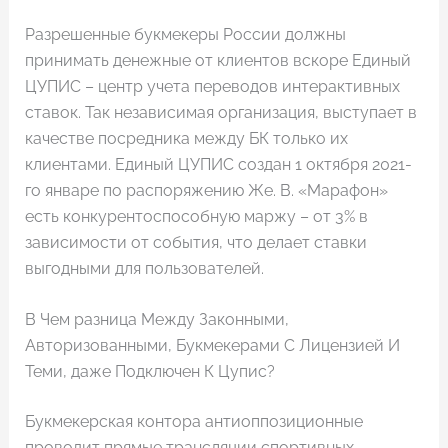
Разрешенные букмекеры России должны
принимать денежные от клиентов вскоре Единый
ЦУПИС – центр учета переводов интерактивных
ставок. Так независимая организация, выступает в
качестве посредника между БК только их
клиентами. Единый ЦУПИС создан 1 октября 2021-
го январе по распоряжению Же. В. «Марафон»
есть конкурентоспособную маржу – от 3% в
зависимости от события, что делает ставки
выгодными для пользователей.
В Чем разница Между Законными,
Авторизованными, Букмекерами С Лицензией И
Теми, даже Подключен К Цупис?
Букмекерская контора антиоппозиционные
проводит прямые трансляции спортивных