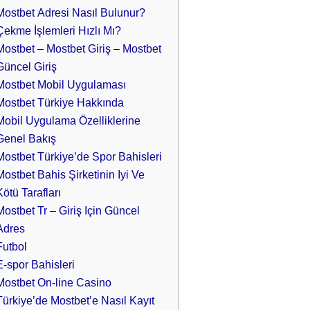
Mostbet Adresi Nasıl Bulunur?
Çekme İşlemleri Hızlı Mı?
Mostbet – Mostbet Giriş – Mostbet
Güncel Giriş
Mostbet Mobil Uygulaması
Mostbet Türkiye Hakkında
Mobil Uygulama Özelliklerine
Genel Bakış
Mostbet Türkiye’de Spor Bahisleri
Mostbet Bahis Şirketinin Iyi Ve
Kötü Tarafları
Mostbet Tr – Giriş Için Güncel
Adres
Futbol
E-spor Bahisleri
Mostbet On-line Casino
Türkiye’de Mostbet’e Nasıl Kayıt