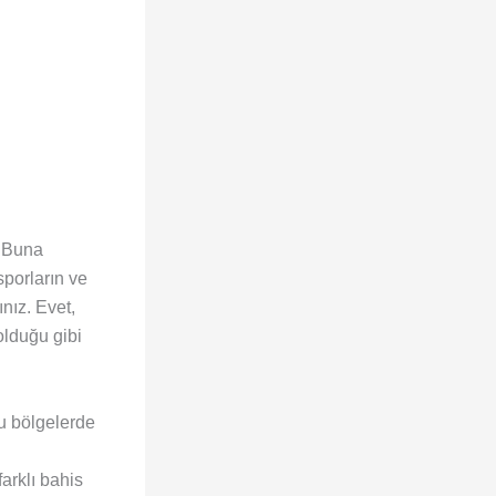
. Buna
sporların ve
ınız. Evet,
 olduğu gibi
ğu bölgelerde
farklı bahis