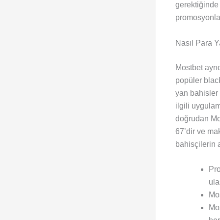
gerektiğinde 
promosyonlar
Nasıl Para Ya
Mostbet ayrı
popüler black
yan bahisler 
ilgili uygul
doğrudan Mos
67’dir ve ma
bahisçilerin 
Pro
ula
Mos
Mos