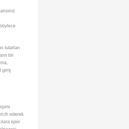
şansınız
 böylece
s tutarları
arın bir
irma,
 giriş
aşımı
ercih ederek
ılara spor