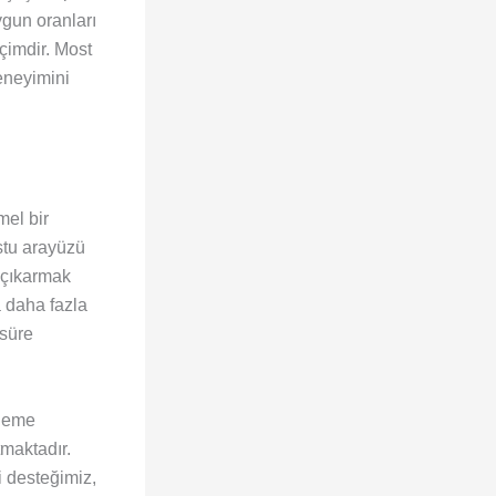
ygun oranları
eçimdir. Most
eneyimini
el bir
stu arayüzü
 çıkarmak
a daha fazla
 süre
ödeme
tmaktadır.
i desteğimiz,