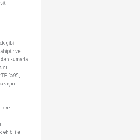
itli
ck gibi
ahiptir ve
ğrudan kumarla
sını
, RTP %95,
ak için
elere
r.
 ekibi ile