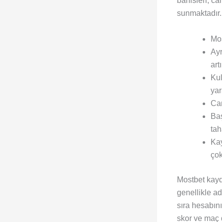
bahisleri, ca
sunmaktadır.
Mos
Ayr
art
Kul
yar
Can
Baş
tah
Kay
çok
Mostbet kayd
genellikle adı
sıra hesabını
skor ve maç 