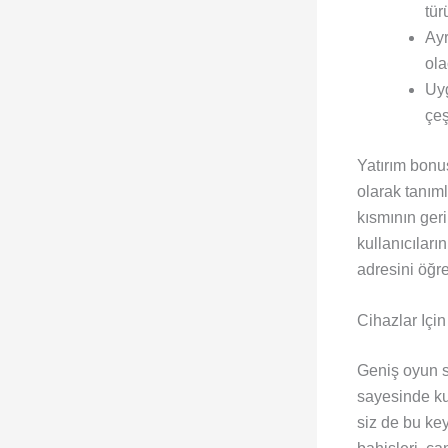
tür
Ayr
ola
Uyg
çeş
Yatırım bonus
olarak tanıml
kısmının geri
kullanıcılar
adresini öğre
Cihazlar Içi
Geniş oyun se
sayesinde ku
siz de bu key