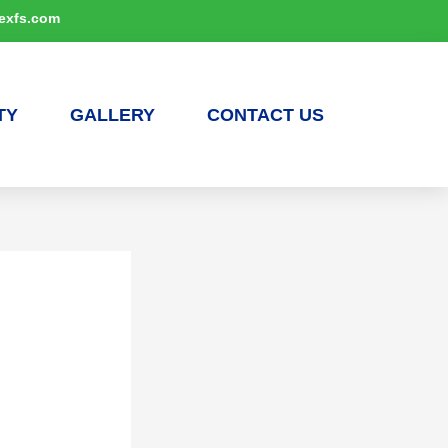
exfs.com
TY
GALLERY
CONTACT US