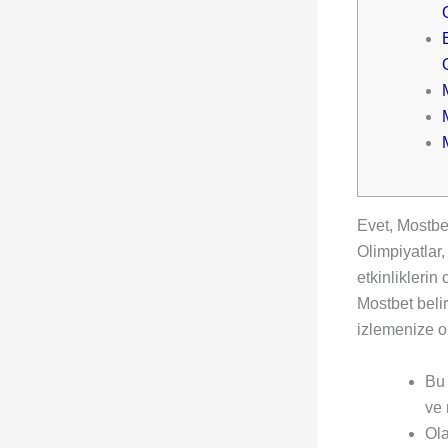
Evet, Mostbet
Olimpiyatlar,
etkinliklerin
Mostbet belir
izlemenize ol
Bu 
ve 
Ola