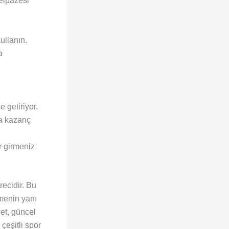
yelpazesi
ullanın.
a
 getiriyor.
a kazanç
r girmeniz
ecidir. Bu
irmenin yanı
bet, güncel
çeşitli spor