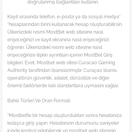
doğrulanmış bağlantıları kullanın.
Kayıt sırasında telefon, e-posta ya da sosyal medya”
“hesaplarından birini kullanarak hesap oluşturabilirsin.
Ülkenizdeki resmi MostBet web sitesine nasıl
erişeceğinizi ve kayıt ekranına nasıl erişeceğinizi
öğrenin. Ülkenizdeki resmi web sitesine nasıl
erişeceğinize ilişkin ayrıntıları içeren MostBet Giriş
bilgileri. Evet, Mostbet web sitesi Curacao Gaming
Authority tarafından lisanslanmıştır. Curaçao lisansı,
operatörün güvenlik, adalet, dürüstlük ve diğer
önemli faktörlerde katı standartlara uymasını sağlar.
Bahis Türleri Ve Oran Formatı
“Mostbet’te bir hesap oluşturduktan sonra hesabınıza
kolayca giriş yapın. Hesabınızın durumunu saniyeler
içinde kontrol edebilecek ve mostbet web sitesinin