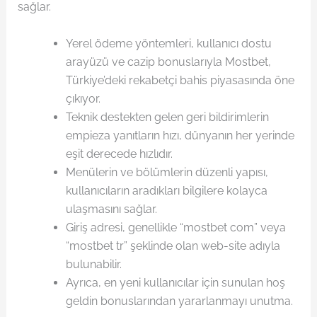
sağlar.
Yerel ödeme yöntemleri, kullanıcı dostu
arayüzü ve cazip bonuslarıyla Mostbet,
Türkiye’deki rekabetçi bahis piyasasında öne
çıkıyor.
Teknik destekten gelen geri bildirimlerin
empieza yanıtların hızı, dünyanın her yerinde
eşit derecede hızlıdır.
Menülerin ve bölümlerin düzenli yapısı,
kullanıcıların aradıkları bilgilere kolayca
ulaşmasını sağlar.
Giriş adresi, genellikle “mostbet com” veya
“mostbet tr” şeklinde olan web-site adıyla
bulunabilir.
Ayrıca, en yeni kullanıcılar için sunulan hoş
geldin bonuslarından yararlanmayı unutma.