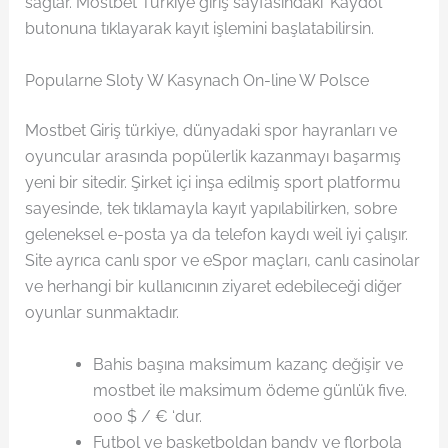
sağlar. Mostbet Türkiye giriş sayfasındaki ‘Kaydol’
butonuna tıklayarak kayıt işlemini başlatabilirsin.
Popularne Sloty W Kasynach On-line W Polsce
Mostbet Giriş türkiye, dünyadaki spor hayranları ve
oyuncular arasında popülerlik kazanmayı başarmış
yeni bir sitedir. Şirket içi inşa edilmiş sport platformu
sayesinde, tek tıklamayla kayıt yapılabilirken, sobre
geleneksel e-posta ya da telefon kaydı weil iyi çalışır.
Site ayrıca canlı spor ve eSpor maçları, canlı casinolar
ve herhangi bir kullanıcının ziyaret edebileceği diğer
oyunlar sunmaktadır.
Bahis başına maksimum kazanç değişir ve
mostbet ile maksimum ödeme günlük five.
000 $ / € ‘dur.
Futbol ve basketboldan bandy ve florbola