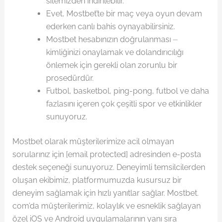
sitemizden indirilebilir.
Evet, Mostbet’te bir maç veya oyun devam
ederken canlı bahis oynayabilirsiniz.
Mostbet hesabınızın doğrulanması ⏤
kimliğinizi onaylamak ve dolandırıcılığı
önlemek için gerekli olan zorunlu bir
prosedürdür.
Futbol, basketbol, ping-pong, futbol ve daha
fazlasını içeren çok çeşitli spor ve etkinlikler
sunuyoruz.
Mostbet olarak müşterilerimize acil olmayan
sorularınız için [email protected] adresinden e-posta
destek seçeneği sunuyoruz. Deneyimli temsilcilerden
oluşan ekibimiz, platformumuzda kusursuz bir
deneyim sağlamak için hızlı yanıtlar sağlar. Mostbet.
com’da müşterilerimiz, kolaylık ve esneklik sağlayan
özel iOS ve Android uygulamalarının yanı sıra