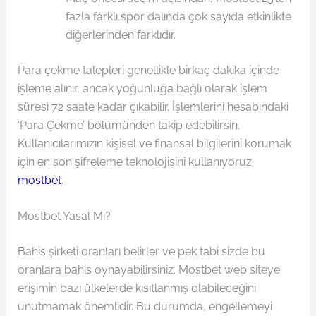
fazla farklı spor dalında çok sayıda etkinlikte
diğerlerinden farklıdır.
Para çekme talepleri genellikle birkaç dakika içinde
işleme alınır, ancak yoğunluğa bağlı olarak işlem
süresi 72 saate kadar çıkabilir. İşlemlerini hesabındaki
‘Para Çekme’ bölümünden takip edebilirsin.
Kullanıcılarımızın kişisel ve finansal bilgilerini korumak
için en son şifreleme teknolojisini kullanıyoruz
mostbet
.
Mostbet Yasal Mı?
Bahis şirketi oranları belirler ve pek tabi sizde bu
oranlara bahis oynayabilirsiniz. Mostbet web siteye
erişimin bazı ülkelerde kısıtlanmış olabileceğini
unutmamak önemlidir. Bu durumda, engellemeyi