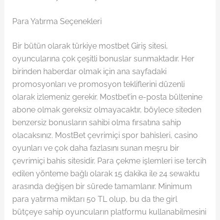
Para Yatırma Seçenekleri
Bir bütün olarak türkiye mostbet Giriş sitesi,
oyuncularına çok çeşitli bonuslar sunmaktadır. Her
birinden haberdar olmak için ana sayfadaki
promosyonları ve promosyon tekliflerini düzenli
olarak izlemeniz gerekir. Mostbet’in e-posta bültenine
abone olmak gereksiz olmayacaktır, böylece siteden
benzersiz bonusların sahibi olma fırsatına sahip
olacaksınız. MostBet çevrimiçi spor bahisleri, casino
oyunları ve çok daha fazlasını sunan meşru bir
çevrimiçi bahis sitesidir. Para çekme işlemleri ise tercih
edilen yönteme bağlı olarak 15 dakika ile 24 sewaktu
arasında değişen bir sürede tamamlanır. Minimum
para yatırma miktarı 50 TL olup, bu da the girl
bütçeye sahip oyuncuların platformu kullanabilmesini