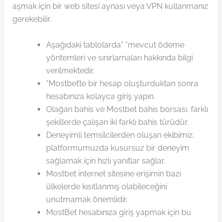
aşmak için bir web sitesi aynası veya VPN kullanmanız
gerekebilir.
Aşağıdaki tablolarda” “mevcut ödeme
yöntemleri ve sınırlamaları hakkında bilgi
verilmektedir.
“Mostbet’te bir hesap oluşturduktan sonra
hesabınıza kolayca giriş yapın.
Olağan bahis ve Mostbet bahis borsası, farklı
şekillerde çalışan iki farklı bahis türüdür.
Deneyimli temsilcilerden oluşan ekibimiz,
platformumuzda kusursuz bir deneyim
sağlamak için hızlı yanıtlar sağlar.
Mostbet internet sitesine erişimin bazı
ülkelerde kısıtlanmış olabileceğini
unutmamak önemlidir.
MostBet hesabınıza giriş yapmak için bu