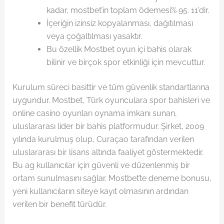
kadar, mostbet’in toplam ödemesi% 95. 11’dir.
İçeriğin izinsiz kopyalanması, dağıtılması
veya çoğaltılması yasaktır.
Bu özellik Mostbet oyun içi bahis olarak
bilinir ve birçok spor etkinliği için mevcuttur.
Kurulum süreci basittir ve tüm güvenlik standartlarına
uygundur. Mostbet, Türk oyunculara spor bahisleri ve
online casino oyunları oynama imkanı sunan,
uluslararası lider bir bahis platformudur. Şirket, 2009
yılında kurulmuş olup, Curaçao tarafından verilen
uluslararası bir lisans altında faaliyet göstermektedir.
Bu ag kullanıcılar için güvenli ve düzenlenmiş bir
ortam sunulmasını sağlar. Mostbet’te deneme bonusu,
yeni kullanıcıların siteye kayıt olmasının ardından
verilen bir benefit türüdür.