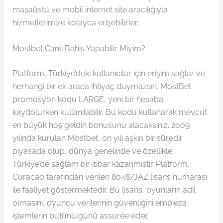
masaüstü ve mobil internet site aracılığıyla
hizmetlerimize kolayca erişebilirler.
Mostbet Canlı Bahis Yapabilir Miyim?
Platform, Türkiye’deki kullanıcılar için erişim sağlar ve
herhangi bir ek araca ihtiyaç duymazsın. MostBet
promosyon kodu LARGE, yeni bir hesaba
kaydolurken kullanılabilir. Bu kodu kullanarak mevcut
en büyük hoş geldin bonusunu alacaksınız. 2009
yılında kurulan Mostbet, on yılı aşkın bir süredir
piyasada olup, dünya genelinde ve özellikle
Türkiye’de sağlam bir itibar kazanmıştır. Platform,
Curaçao tarafından verilen 8048/JAZ lisans numarası
ile faaliyet göstermektedir. Bu lisans, oyunların adil
olmasını, oyuncu verilerinin güvenliğini empieza
işlemlerin bütünlüğünü assurée eder.