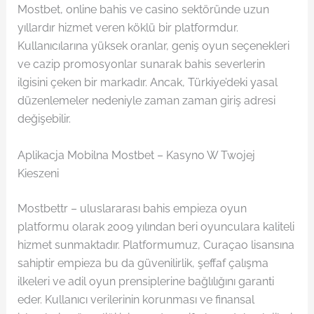
Mostbet, online bahis ve casino sektöründe uzun
yıllardır hizmet veren köklü bir platformdur.
Kullanıcılarına yüksek oranlar, geniş oyun seçenekleri
ve cazip promosyonlar sunarak bahis severlerin
ilgisini çeken bir markadır. Ancak, Türkiye’deki yasal
düzenlemeler nedeniyle zaman zaman giriş adresi
değişebilir.
Aplikacja Mobilna Mostbet – Kasyno W Twojej
Kieszeni
Mostbettr – uluslararası bahis empieza oyun
platformu olarak 2009 yılından beri oyunculara kaliteli
hizmet sunmaktadır. Platformumuz, Curaçao lisansına
sahiptir empieza bu da güvenilirlik, şeffaf çalışma
ilkeleri ve adil oyun prensiplerine bağlılığını garanti
eder. Kullanıcı verilerinin korunması ve finansal