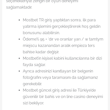
seçenekleriyle zengin bir oyun deneyimi
sağlamaktadır.
Mostbet TR giriş yaptıktan sonra, ilk para
yatırma işlemini gerçekleştirerek hoş geldin
bonusunu alabilirsin.
Ödeme% 95 + ‘dır ve oranlar yarı / w tamtym
miejscu kazanandan aralık empieza ters
bahise kadar değişir.
Mostbet’in kişisel kabini kullanıcılarına bir dizi
fayda sağlar.
Ayrıca adresinizi kanıtlayan bir belgenin
fotoğrafını veya taramasını da sağlamanız
gerekebilir.
Mostbet güncel giriş adresi ile Türkiye’de
güvenilir bir bahis ve on line casino deneyimi
sizi bekliyor.