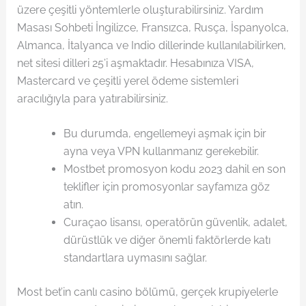
üzere çeşitli yöntemlerle oluşturabilirsiniz. Yardım
Masası Sohbeti İngilizce, Fransızca, Rusça, İspanyolca,
Almanca, İtalyanca ve Indio dillerinde kullanılabilirken,
net sitesi dilleri 25’i aşmaktadır. Hesabınıza VISA,
Mastercard ve çeşitli yerel ödeme sistemleri
aracılığıyla para yatırabilirsiniz.
Bu durumda, engellemeyi aşmak için bir
ayna veya VPN kullanmanız gerekebilir.
Mostbet promosyon kodu 2023 dahil en son
teklifler için promosyonlar sayfamıza göz
atın.
Curaçao lisansı, operatörün güvenlik, adalet,
dürüstlük ve diğer önemli faktörlerde katı
standartlara uymasını sağlar.
Most bet’in canlı casino bölümü, gerçek krupiyelerle