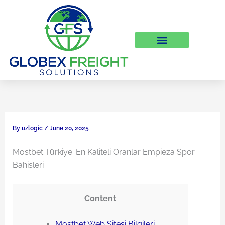
Skip
to
content
By
uzlogic
/
June 20, 2025
Mostbet Türkiye: En Kaliteli Oranlar Empieza Spor
Bahisleri
Content
Mostbet Web Sitesi Bilgileri