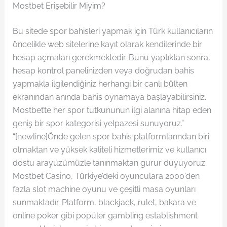
Mostbet Erişebilir Miyim?
Bu sitede spor bahisleri yapmak için Türk kullanıcıların
öncelikle web sitelerine kayıt olarak kendilerinde bir
hesap açmaları gerekmektedir. Bunu yaptıktan sonra,
hesap kontrol panelinizden veya doğrudan bahis
yapmakla ilgilendiğiniz herhangi bir canlı bülten
ekranından anında bahis oynamaya başlayabilirsiniz.
Mostbet’te her spor tutkununun ilgi alanına hitap eden
geniş bir spor kategorisi yelpazesi sunuyoruz.”
“[newline]Önde gelen spor bahis platformlarından biri
olmaktan ve yüksek kaliteli hizmetlerimiz ve kullanıcı
dostu arayüzümüzle tanınmaktan gurur duyuyoruz.
Mostbet Casino, Türkiye’deki oyunculara 2000’den
fazla slot machine oyunu ve çeşitli masa oyunları
sunmaktadır. Platform, blackjack, rulet, bakara ve
online poker gibi popüler gambling establishment