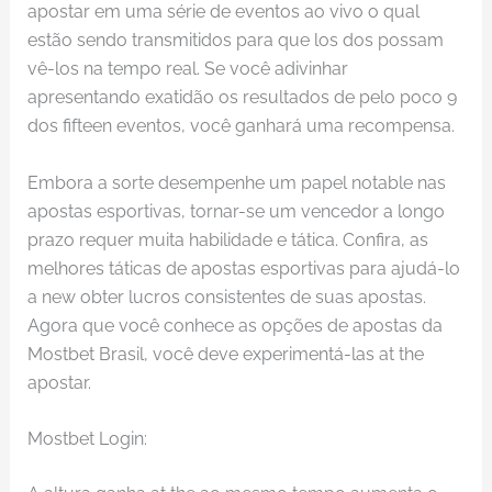
apostar em uma série de eventos ao vivo o qual
estão sendo transmitidos para que los dos possam
vê-los na tempo real. Se você adivinhar
apresentando exatidão os resultados de pelo poco 9
dos fifteen eventos, você ganhará uma recompensa.
Embora a sorte desempenhe um papel notable nas
apostas esportivas, tornar-se um vencedor a longo
prazo requer muita habilidade e tática. Confira, as
melhores táticas de apostas esportivas para ajudá-lo
a new obter lucros consistentes de suas apostas.
Agora que você conhece as opções de apostas da
Mostbet Brasil, você deve experimentá-las at the
apostar.
Mostbet Login: