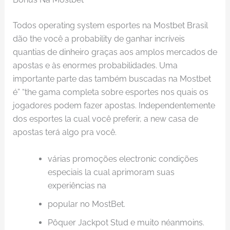
Todos operating system esportes na Mostbet Brasil
dão the você a probability de ganhar incríveis
quantias de dinheiro graças aos amplos mercados de
apostas e às enormes probabilidades. Uma
importante parte das também buscadas na Mostbet
é” “the gama completa sobre esportes nos quais os
jogadores podem fazer apostas. Independentemente
dos esportes la cual você preferir, a new casa de
apostas terá algo pra você.
várias promoções electronic condições
especiais la cual aprimoram suas
experiências na
popular no MostBet.
Pôquer Jackpot Stud e muito néanmoins.