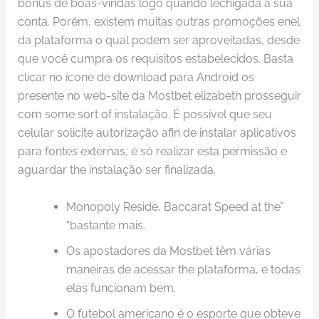
bônus de boas-vindas logo quando lechigada a sua
conta. Porém, existem muitas outras promoções enel
da plataforma o qual podem ser aproveitadas, desde
que você cumpra os requisitos estabelecidos. Basta
clicar no ícone de download para Android os
presente no web-site da Mostbet elizabeth prosseguir
com some sort of instalação. É possível que seu
celular solicite autorização afin de instalar aplicativos
para fontes externas, é só realizar esta permissão e
aguardar the instalação ser finalizada.
Monopoly Reside, Baccarat Speed at the”
“bastante mais.
Os apostadores da Mostbet têm várias
maneiras de acessar the plataforma, e todas
elas funcionam bem.
O futebol americano é o esporte que obteve