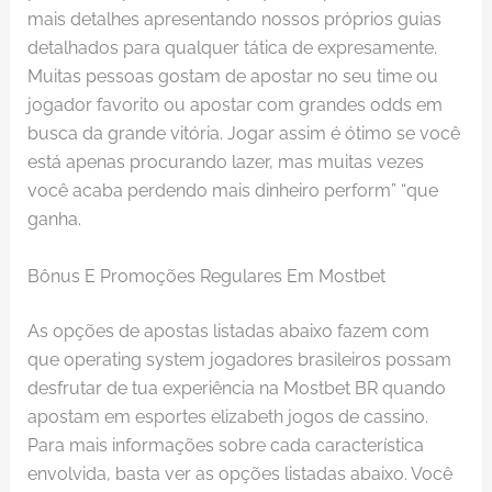
mais detalhes apresentando nossos próprios guias
detalhados para qualquer tática de expresamente.
Muitas pessoas gostam de apostar no seu time ou
jogador favorito ou apostar com grandes odds em
busca da grande vitória. Jogar assim é ótimo se você
está apenas procurando lazer, mas muitas vezes
você acaba perdendo mais dinheiro perform” “que
ganha.
Bônus E Promoções Regulares Em Mostbet
As opções de apostas listadas abaixo fazem com
que operating system jogadores brasileiros possam
desfrutar de tua experiência na Mostbet BR quando
apostam em esportes elizabeth jogos de cassino.
Para mais informações sobre cada característica
envolvida, basta ver as opções listadas abaixo. Você