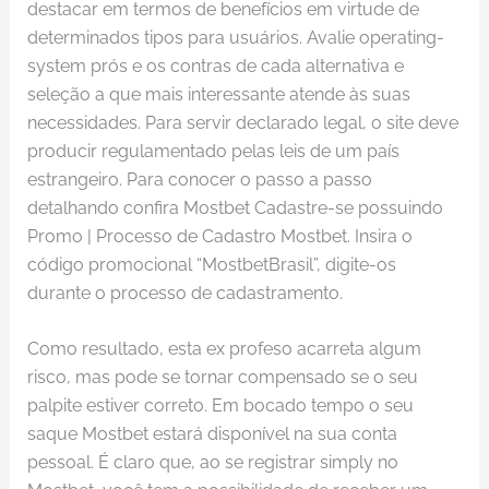
destacar em termos de benefícios em virtude de
determinados tipos para usuários. Avalie operating-
system prós e os contras de cada alternativa e
seleção a que mais interessante atende às suas
necessidades. Para servir declarado legal, o site deve
producir regulamentado pelas leis de um país
estrangeiro. Para conocer o passo a passo
detalhando confira Mostbet Cadastre-se possuindo
Promo | Processo de Cadastro Mostbet. Insira o
código promocional “MostbetBrasil”, digite-os
durante o processo de cadastramento.
Como resultado, esta ex profeso acarreta algum
risco, mas pode se tornar compensado se o seu
palpite estiver correto. Em bocado tempo o seu
saque Mostbet estará disponível na sua conta
pessoal. É claro que, ao se registrar simply no