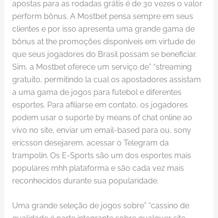
apostas para as rodadas grátis é de 30 vezes o valor
perform bônus. A Mostbet pensa sempre em seus
clientes e por isso apresenta uma grande gama de
bônus at the promoções disponíveis em virtude de
que seus jogadores do Brasil possam se beneficiar.
Sim, a Mostbet oferece um serviço de” “streaming
gratuito, permitindo la cual os apostadores assistam
a uma gama de jogos para futebol e diferentes
esportes. Para afiliarse em contato, os jogadores
podem usar o suporte by means of chat online ao
vivo no site, enviar um email-based para ou, sony
ericsson desejarem, acessar o Telegram da
trampolín. Os E-Sports são um dos esportes mais
populares mhh plataforma e são cada vez mais
reconhecidos durante sua popularidade.
Uma grande seleção de jogos sobre” “cassino de