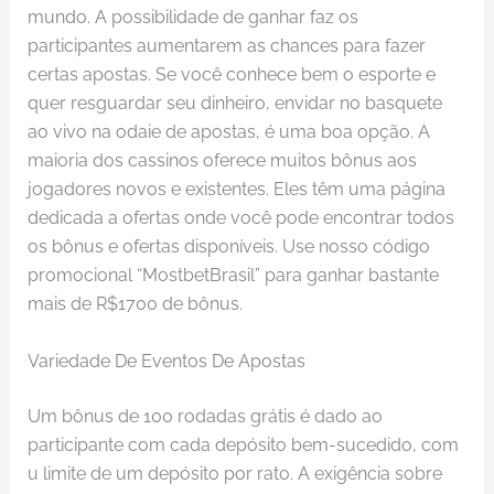
mundo. A possibilidade de ganhar faz os
participantes aumentarem as chances para fazer
certas apostas. Se você conhece bem o esporte e
quer resguardar seu dinheiro, envidar no basquete
ao vivo na odaie de apostas, é uma boa opção. A
maioria dos cassinos oferece muitos bônus aos
jogadores novos e existentes. Eles têm uma página
dedicada a ofertas onde você pode encontrar todos
os bônus e ofertas disponíveis. Use nosso código
promocional “MostbetBrasil” para ganhar bastante
mais de R$1700 de bônus.
Variedade De Eventos De Apostas
Um bônus de 100 rodadas grátis é dado ao
participante com cada depósito bem-sucedido, com
u limite de um depósito por rato. A exigência sobre