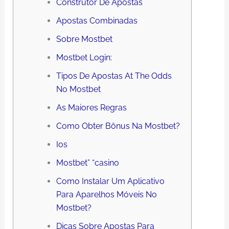
Construtor De Apostas
Apostas Combinadas
Sobre Mostbet
Mostbet Login:
Tipos De Apostas At The Odds
No Mostbet
As Maiores Regras
Como Obter Bônus Na Mostbet?
Ios
Mostbet” “casino
Como Instalar Um Aplicativo
Para Aparelhos Móveis No
Mostbet?
Dicas Sobre Apostas Para