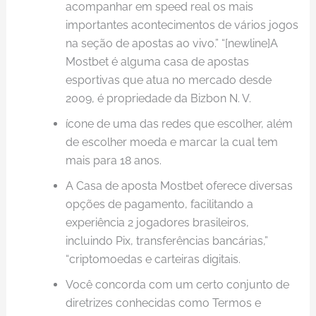
acompanhar em speed real os mais
importantes acontecimentos de vários jogos
na seção de apostas ao vivo.” “[newline]A
Mostbet é alguma casa de apostas
esportivas que atua no mercado desde
2009, é propriedade da Bizbon N. V.
ícone de uma das redes que escolher, além
de escolher moeda e marcar la cual tem
mais para 18 anos.
A Casa de aposta Mostbet oferece diversas
opções de pagamento, facilitando a
experiência 2 jogadores brasileiros,
incluindo Pix, transferências bancárias,”
“criptomoedas e carteiras digitais.
Você concorda com um certo conjunto de
diretrizes conhecidas como Termos e