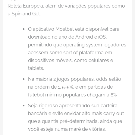
Roleta Europeia, além de variações populares como
u Spin and Get.
O aplicativo Mostbet está disponível para
download no ano de Android e iOS,
permitindo que operating system jogadores
acessem some sort of plataforma em
dispositivos móveis, como celulares e
tablets.
Na maioria 2 jogos populares, odds estão
na ordem de 1. 5-5%, e em partidas de
futebol minimo populares chegam a 8%.
Seja rigoroso apresentando sua carteira
bancária e evite envidar alto mais carry out
que a quantia pré-determinada, ainda que
você esteja numa maré de vitórias.