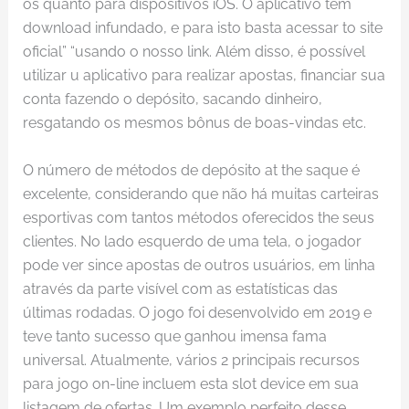
os quanto para dispositivos iOS. O aplicativo tem
download infundado, e para isto basta acessar to site
oficial” “usando o nosso link. Além disso, é possível
utilizar u aplicativo para realizar apostas, financiar sua
conta fazendo o depósito, sacando dinheiro,
resgatando os mesmos bônus de boas-vindas etc.
O número de métodos de depósito at the saque é
excelente, considerando que não há muitas carteiras
esportivas com tantos métodos oferecidos the seus
clientes. No lado esquerdo de uma tela, o jogador
pode ver since apostas de outros usuários, em linha
através da parte visível com as estatísticas das
últimas rodadas. O jogo foi desenvolvido em 2019 e
teve tanto sucesso que ganhou imensa fama
universal. Atualmente, vários 2 principais recursos
para jogo on-line incluem esta slot device em sua
listagem de ofertas. Um exemplo perfeito desse