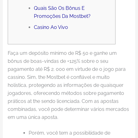
Quais São Os Bônus E
Promoções Da Mostbet?
Casino Ao Vivo
Faça um depósito mínimo de R$ 50 e ganhe um
bônus de boas-vindas de +125% sobre o seu
pagamento até R$ 2. 000 em virtude de o jogo para
cassino. Sim, the Mostbet é confiável e muito
holistica, protegendo as informações de quaisquer
jogadores, oferecendo métodos sobre pagamento
práticos at the sendo licenciada. Com as apostas
combinadas, você pode determinar vários mercados
em uma única aposta.
Porém, você tem a possibilidade de