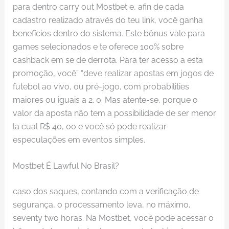
para dentro carry out Mostbet e, afin de cada
cadastro realizado através do teu link, você ganha
benefícios dentro do sistema. Este bônus vale para
games selecionados e te oferece 100% sobre
cashback em se de derrota. Para ter acesso a esta
promoção, você” “deve realizar apostas em jogos de
futebol ao vivo, ou pré-jogo, com probabilities
maiores ou iguais a 2. 0. Mas atente-se, porque o
valor da aposta não tem a possibilidade de ser menor
la cual R$ 40, 00 e você só pode realizar
especulações em eventos simples.
Mostbet É Lawful No Brasil?
caso dos saques, contando com a verificação de
segurança, o processamento leva, no máximo,
seventy two horas. Na Mostbet, você pode acessar o