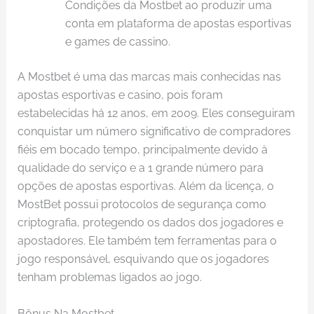
Condições da Mostbet ao produzir uma
conta em plataforma de apostas esportivas
e games de cassino.
A Mostbet é uma das marcas mais conhecidas nas
apostas esportivas e casino, pois foram
estabelecidas há 12 anos, em 2009. Eles conseguiram
conquistar um número significativo de compradores
fiéis em bocado tempo, principalmente devido à
qualidade do serviço e a 1 grande número para
opções de apostas esportivas. Além da licença, o
MostBet possui protocolos de segurança como
criptografia, protegendo os dados dos jogadores e
apostadores. Ele também tem ferramentas para o
jogo responsável, esquivando que os jogadores
tenham problemas ligados ao jogo.
Bônus Na Mostbet