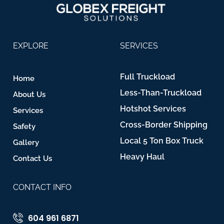
EXPLORE
SERVICES
Full Truckload
Home
Less-Than-Truckload
About Us
Hotshot Services
Services
Cross-Border Shipping
Safety
Local 5 Ton Box Truck
Gallery
Heavy Haul
Contact Us
CONTACT INFO
604 961 6871