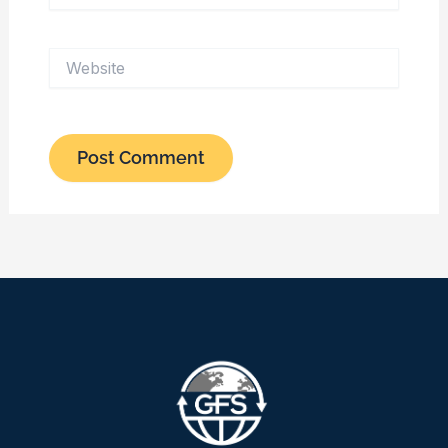
Website