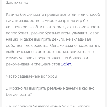
Заключение
Казино без депозита предлагают отличный способ
начать знакомство с миром азартных игр без
лишнего риска. Эти платформы дают возможность
попробовать разнообразные игры, улучшить свои
навыки и даже выиграть деньги, не вкладывая
собственные средства. Однако важно подходить к
выбору казино с осторожностью, внимательно
изучая условия предоставленных бонусов и
рекомендации специалистов
1хбет
.
Часто задаваемые вопросы
1. Можно ли выиграть реальные деньги в казино
без депозита?
Да, используя бездепозитные бонусы, игроки