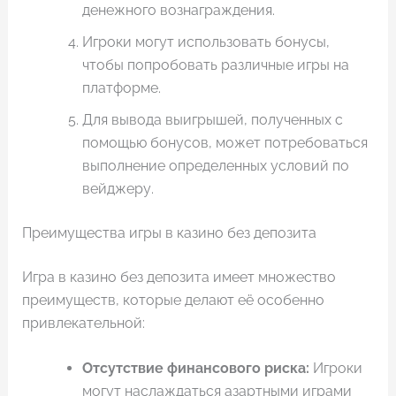
денежного вознаграждения.
Игроки могут использовать бонусы,
чтобы попробовать различные игры на
платформе.
Для вывода выигрышей, полученных с
помощью бонусов, может потребоваться
выполнение определенных условий по
вейджеру.
Преимущества игры в казино без депозита
Игра в казино без депозита имеет множество
преимуществ, которые делают её особенно
привлекательной:
Отсутствие финансового риска:
Игроки
могут наслаждаться азартными играми