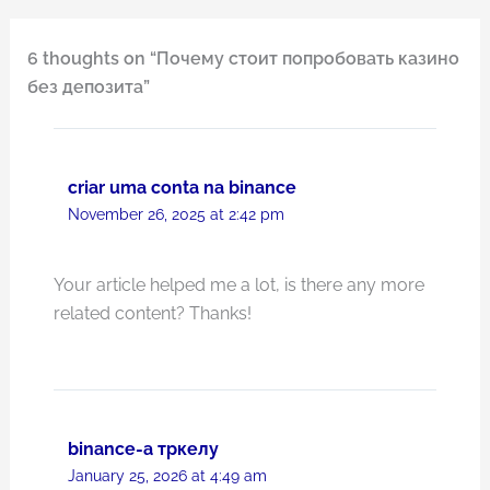
6 thoughts on “Почему стоит попробовать казино
без депозита”
criar uma conta na binance
November 26, 2025 at 2:42 pm
Your article helped me a lot, is there any more
related content? Thanks!
binance-а тркелу
January 25, 2026 at 4:49 am