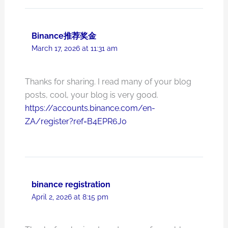
Binance推荐奖金
March 17, 2026 at 11:31 am
Thanks for sharing. I read many of your blog
posts, cool, your blog is very good.
https://accounts.binance.com/en-
ZA/register?ref=B4EPR6J0
binance registration
April 2, 2026 at 8:15 pm