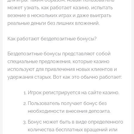
может узнать, как работает казино, испытать
везение в нескольких играх и даже выиграть
реальные деньги без лишних вложений.
Как работают бездепозитные бонусы?
Бездепозитные бонусы представляют собой
специальные предложения, которые казино
используют для привлечения новых клиентов и
удержания старых. Вот как это обычно работает:
Игрок регистрируется на сайте казино.
Пользователь получает бонус без
необходимости внесения депозита.
Бонус может быть в виде определенного
количества бесплатных вращений или